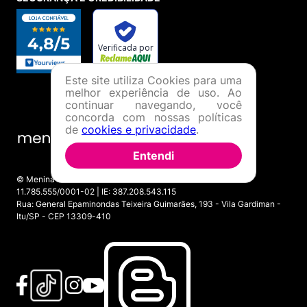
Este site utiliza Cookies para uma
melhor experiência de uso. Ao
continuar navegando, você
concorda com nossas políticas
de
cookies e privacidade
.
Entendi
© Menina Shoes Comércio de Modas Eireli - EPP CNPJ:
11.785.555/0001-02 | IE: 387.208.543.115
Rua: General Epaminondas Teixeira Guimarães, 193 - Vila Gardiman -
Itu/SP - CEP 13309-410