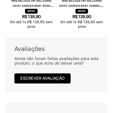
MINI MELISSA HIP BALLERINA
MINI MELISSA HIP BALLERINA
DAISY GARDEN BABY ROSA
DAISY GARDEN BABY VERMELHO
PRETO 38115
PRETO 38115
R$
139
,
90
R$
139
,
90
Em até
1
x
R$
139
,
90
sem
Em até
1
x
R$
139
,
90
sem
juros
juros
Avaliações
Ainda não foram feitas avaliações para este
produto, o que acha de deixar uma?
ESCREVER AVALIAÇÃO