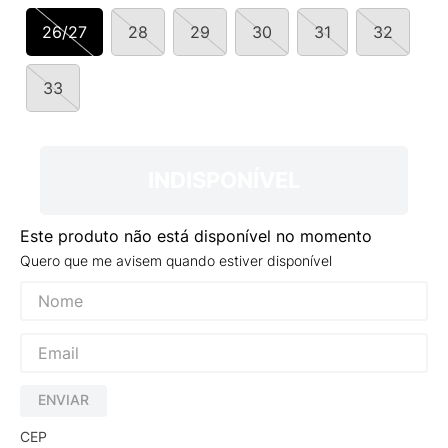
9
º
VANS TÊNIS VANS ULTRARANGE
26/27
28
29
30
31
32
10
º
NEW BALANCE 204L
33
INDISPONÍVEL
Este produto não está disponível no momento
Quero que me avisem quando estiver disponível
ENVIAR
CEP