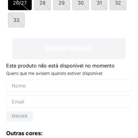
26/27
28
29
30
31
32
9
º
VEJA COUNTRY
10
º
NEW 530
33
INDISPONÍVEL
Este produto não está disponível no momento
Quero que me avisem quando estiver disponível
ENVIAR
Outras cores: