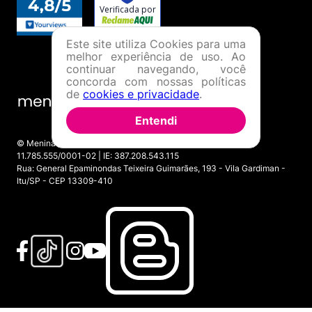
Este site utiliza Cookies para uma
melhor experiência de uso. Ao
continuar navegando, você
concorda com nossas políticas
de
cookies e privacidade
.
Entendi
© Menina Shoes Comércio de Modas Eireli - EPP CNPJ:
11.785.555/0001-02 | IE: 387.208.543.115
Rua: General Epaminondas Teixeira Guimarães, 193 - Vila Gardiman -
Itu/SP - CEP 13309-410