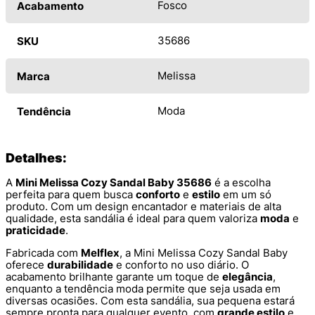
Fosco
Acabamento
35686
SKU
Melissa
Marca
Moda
Tendência
Detalhes:
A
Mini Melissa Cozy Sandal Baby 35686
é a escolha
perfeita para quem busca
conforto
e
estilo
em um só
produto. Com um design encantador e materiais de alta
qualidade, esta sandália é ideal para quem valoriza
moda
e
praticidade
.
Fabricada com
Melflex
, a Mini Melissa Cozy Sandal Baby
oferece
durabilidade
e conforto no uso diário. O
acabamento brilhante garante um toque de
elegância
,
enquanto a tendência moda permite que seja usada em
diversas ocasiões. Com esta sandália, sua pequena estará
sempre pronta para qualquer evento, com
grande estilo
e