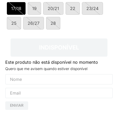
9
º
NEW 530
17/18
19
20/21
22
23/24
10
º
VANS TÊNIS VANS ULTRARANGE
25
26/27
28
INDISPONÍVEL
Este produto não está disponível no momento
Quero que me avisem quando estiver disponível
ENVIAR