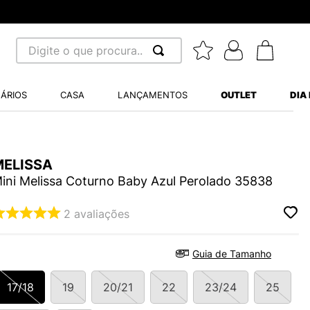
Digite o que procura...
 BUSCADOS
ÁRIOS
CASA
LANÇAMENTOS
OUTLET
DIA
S BALANCE 530
A WHITE
MELISSA
MINI BABY
ini Melissa Coturno Baby Azul Perolado 35838
2
avaliações
LIDE
Guia de Tamanho
17/18
19
20/21
22
23/24
25
S VANS ULTRARANGE