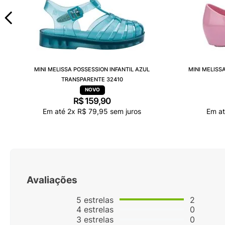
MINI MELISSA POSSESSION INFANTIL AZUL
MINI MELISS
TRANSPARENTE 32410
R$
159
,
90
Em até
2
x
R$
79
,
95
sem juros
Em a
Avaliações
5
estrelas
2
4
estrelas
0
3
estrelas
0