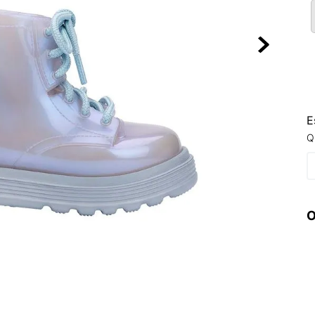
10
º
NEW BALA
E
Q
O