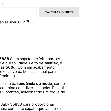
EP
CALCULAR O FRETE
ão sei meu CEP
35838
é um sapato perfeito para as
e durabilidade. Feito de
Melflex
, é
enas
560g
. Com um acabamento
exclusivo da Melissa. Ideal para
 feminino.
 parte da
tendência de moda
, sendo
e combina com diversos looks. Possui
s vibrantes, adicionando um toque de
o Baby 35838 para proporcionar
nas, com este sapato que vai deixar