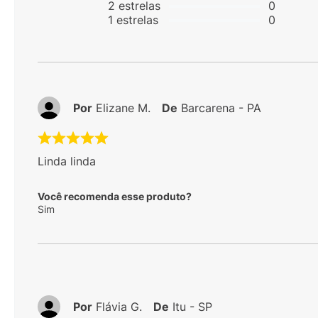
2
estrelas
0
1
estrelas
0
Por
Elizane M.
De
Barcarena - PA
Linda linda
Você recomenda esse produto?
Sim
Por
Flávia G.
De
Itu - SP