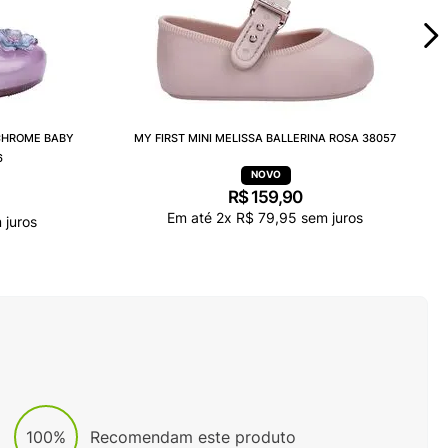
 CHROME BABY
MY FIRST MINI MELISSA BALLERINA ROSA 38057
6
R$
159
,
90
Em até
2
x
R$
79
,
95
sem juros
 juros
100%
Recomendam este produto