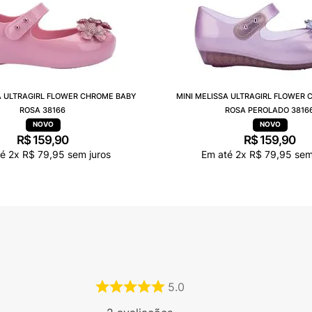
A ULTRAGIRL FLOWER CHROME BABY
MINI MELISSA ULTRAGIRL FLOWER
ROSA 38166
ROSA PEROLADO 3816
R$
159
,
90
R$
159
,
90
té
2
x
R$
79
,
95
sem juros
Em até
2
x
R$
79
,
95
sem
5.0