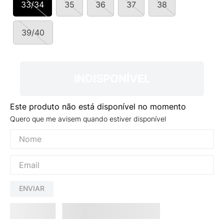
33/34
35
36
37
38
9
º
NEW 530
10
º
VEJA COUNTRY
39/40
INDISPONÍVEL
Este produto não está disponível no momento
Quero que me avisem quando estiver disponível
ENVIAR