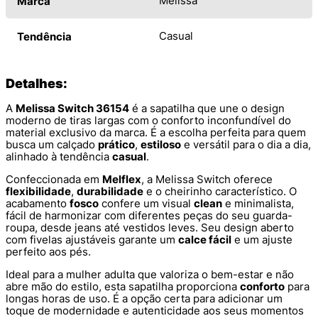
Melissa
Marca
Casual
Tendência
Detalhes:
A
Melissa Switch 36154
é a sapatilha que une o design
moderno de tiras largas com o conforto inconfundível do
material exclusivo da marca. É a escolha perfeita para quem
busca um calçado
prático
,
estiloso
e versátil para o dia a dia,
alinhado à tendência
casual
.
Confeccionada em
Melflex
, a Melissa Switch oferece
flexibilidade
,
durabilidade
e o cheirinho característico. O
acabamento
fosco
confere um visual
clean
e minimalista,
fácil de harmonizar com diferentes peças do seu guarda-
roupa, desde jeans até vestidos leves. Seu design aberto
com fivelas ajustáveis garante um
calce fácil
e um ajuste
perfeito aos pés.
Ideal para a mulher adulta que valoriza o bem-estar e não
abre mão do estilo, esta sapatilha proporciona
conforto
para
longas horas de uso. É a opção certa para adicionar um
toque de modernidade e autenticidade aos seus momentos