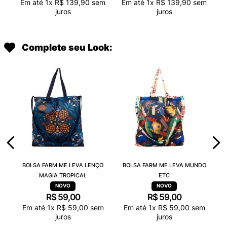
Em até
1
x
R$
139
,
90
sem
Em até
1
x
R$
139
,
90
sem
juros
juros
Complete seu Look:
BOLSA FARM ME LEVA LENÇO
BOLSA FARM ME LEVA MUNDO
MAGIA TROPICAL
ETC
R$
59
,
00
R$
59
,
00
Em até
1
x
R$
59
,
00
sem
Em até
1
x
R$
59
,
00
sem
juros
juros