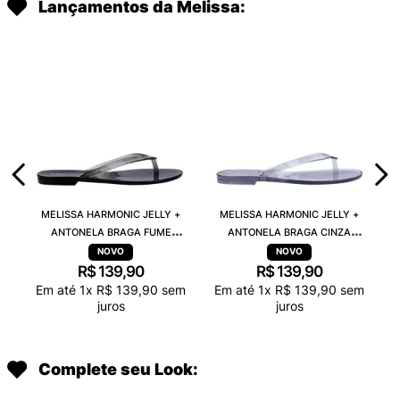
Lançamentos da Melissa:
MELISSA HARMONIC JELLY +
MELISSA HARMONIC JELLY +
ANTONELA BRAGA FUME
ANTONELA BRAGA CINZA
TRANSPARENTE 38263
TRANSPARENTE 38263
R$
139
,
90
R$
139
,
90
Em até
1
x
R$
139
,
90
sem
Em até
1
x
R$
139
,
90
sem
juros
juros
Complete seu Look: