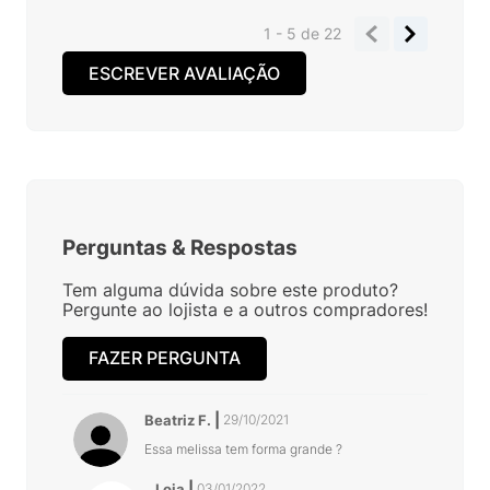
1 - 5
de
22
ESCREVER AVALIAÇÃO
Perguntas
&
Respostas
Tem alguma dúvida sobre este produto?
Pergunte ao lojista e a outros compradores!
FAZER PERGUNTA
Beatriz F.
29/10/2021
Essa melissa tem forma grande ?
Loja
03/01/2022