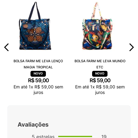
BOLSA FARM ME LEVA LENÇO
BOLSA FARM ME LEVA MUNDO
MAGIA TROPICAL
ETC
R$
59
,
00
R$
59
,
00
Em até
1
x
R$
59
,
00
sem
Em até
1
x
R$
59
,
00
sem
juros
juros
Avaliações
5
estrelas
19