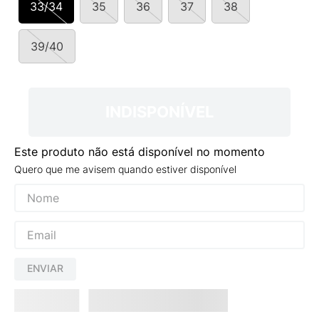
33/34
35
36
37
38
9
º
VEJA COUNTRY
10
º
NEW 530
39/40
INDISPONÍVEL
Este produto não está disponível no momento
Quero que me avisem quando estiver disponível
ENVIAR