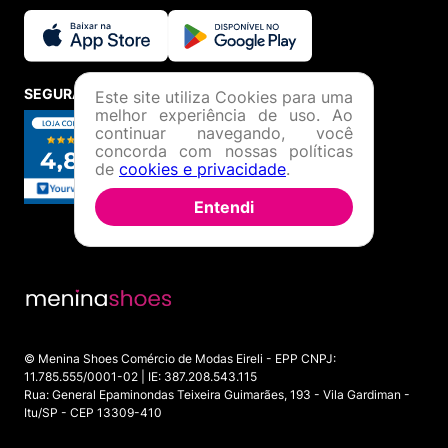
SEGURANÇA E CREDIBILIDADE
Este site utiliza Cookies para uma
melhor experiência de uso. Ao
continuar navegando, você
concorda com nossas políticas
de
cookies e privacidade
.
Entendi
© Menina Shoes Comércio de Modas Eireli - EPP CNPJ:
11.785.555/0001-02 | IE: 387.208.543.115
Rua: General Epaminondas Teixeira Guimarães, 193 - Vila Gardiman -
Itu/SP - CEP 13309-410