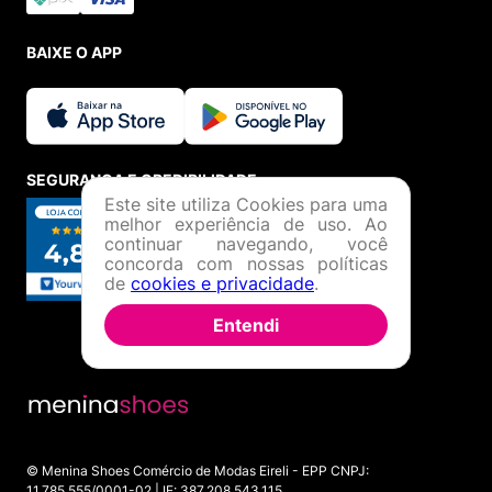
BAIXE O APP
SEGURANÇA E CREDIBILIDADE
Este site utiliza Cookies para uma
melhor experiência de uso. Ao
continuar navegando, você
concorda com nossas políticas
de
cookies e privacidade
.
Entendi
© Menina Shoes Comércio de Modas Eireli - EPP CNPJ:
11.785.555/0001-02 | IE: 387.208.543.115