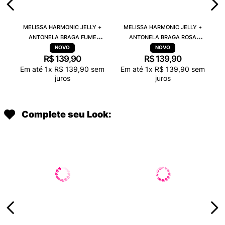
MELISSA HARMONIC JELLY +
MELISSA HARMONIC JELLY +
ANTONELA BRAGA FUME
ANTONELA BRAGA ROSA
TRANSPARENTE 38263
TRANSPARENTE 38263
R$
139
,
90
R$
139
,
90
Em até
1
x
R$
139
,
90
sem
Em até
1
x
R$
139
,
90
sem
juros
juros
Complete seu Look: