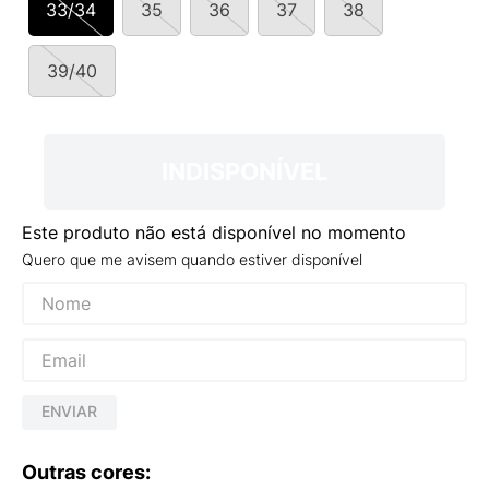
33/34
35
36
37
38
9
º
NEW 530
10
º
VANS TÊNIS VANS ULTRARANGE
39/40
INDISPONÍVEL
Este produto não está disponível no momento
Quero que me avisem quando estiver disponível
ENVIAR
Outras cores: