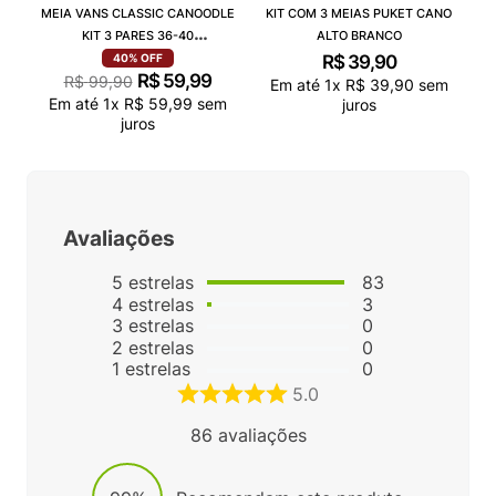
MEIA VANS CLASSIC CANOODLE
KIT COM 3 MEIAS PUKET CANO
KIT 3 PARES 36-40
ALTO BRANCO
VN000QCAJU4
R$
39
,
90
40%
OFF
R$
59
,
99
R$
99
,
90
Em até
1
x
R$
39
,
90
sem
Em até
1
x
R$
59
,
99
sem
juros
juros
Avaliações
5
estrelas
83
4
estrelas
3
3
estrelas
0
2
estrelas
0
1
estrelas
0
5.0
86
avaliações