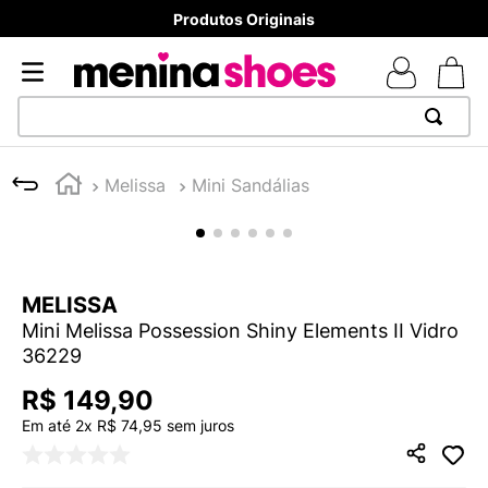
Produtos Originais
TERMOS MAIS BUSCADOS
Melissa
Mini Sandálias
1
º
TÊNIS NEWS BALANCE 530
2
º
NEW 9060
3
º
MELISSAS MINI BABY
MELISSA
4
º
TÊNIS VEJA WHITE
Mini Melissa Possession Shiny Elements II Vidro
5
º
ADIDAS
36229
6
º
SAMBA
R$
149
,
90
7
º
MELISSA SLIDE
Em até
2
x
R$
74
,
95
sem juros
8
º
NEW BALANCE 204L