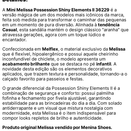
A
Mini Melissa Possession Shiny Elements II 36229
é a
versão mágica de um dos modelos mais icônicos da marca,
feita sob medida para transformar o caminhar das pequenas
em um momento de pura diversão. Alinhada à
tendência
Casual
, esta sandália mantém o design clássico "aranha" que
atravessa gerações, agora com um toque lúdico e
encantador.
Confeccionada em
Melflex
, o material exclusivo da
Melissa
que é flexível, hipoalergênico e possui aquele cheirinho
inconfundível de chiclete, o modelo apresenta um
acabamento brilhante
que se destaca no pé
infantil
. A
novidade desta edição são os elementos decorativos
aplicados, que trazem textura e personalidade, tornando-a o
calçado favorito para passeios e festas.
O grande diferencial da Possession Shiny Elements II é a
combinação de segurança e conforto: possui palmilha
fofinha e fechamento por fivela ajustável, garantindo
estabilidade para as brincadeiras do dia a dia. Com solado
antiderrapante e um visual que mistura nostalgia com
modernidade, esta Melissa é o item indispensável para
compor looks repletos de brilho e autenticidade.
Produto original Melissa vendido por Menina Shoes.