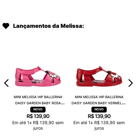
Lançamentos da Melissa:
MINI MELISSA HIP BALLERINA
MINI MELISSA HIP BALLERINA
DAISY GARDEN BABY ROSA
DAISY GARDEN BABY VERMELHO
PRETO 38115
PRETO 38115
R$
139
,
90
R$
139
,
90
Em até
1
x
R$
139
,
90
sem
Em até
1
x
R$
139
,
90
sem
juros
juros