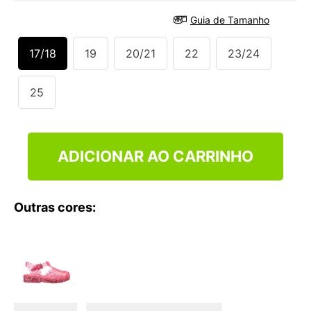
9
º
NEW 530
Guia de Tamanho
10
º
VANS TÊNIS VANS ULTRARANGE
17/18
19
20/21
22
23/24
25
ADICIONAR AO CARRINHO
Outras cores: