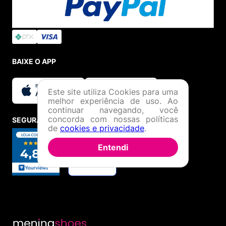
BAIXE O APP
Este site utiliza Cookies para uma
melhor experiência de uso. Ao
continuar navegando, você
concorda com nossas políticas
SEGURANÇA E CREDIBILIDADE
de
cookies e privacidade
.
Entendi