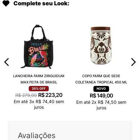
Complete seu Look:
LANCHEIRA FARM ZIRIGUIDUM
COPO FARM QUE SEDE
MAX FEITA DE BRASIL
COLETANEA TROPICAL 450 ML
20%
OFF
R$
223
,
20
R$
279
,
00
R$
149
,
00
Em até
3
x
R$
74
,
40
sem
Em até
2
x
R$
74
,
50
sem
juros
juros
Avaliações