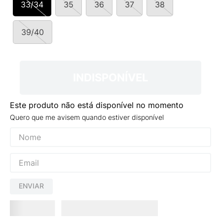
33/34
35
36
37
38
9
º
VEJA COUNTRY
10
º
NEW 530
39/40
INDISPONÍVEL
Este produto não está disponível no momento
Quero que me avisem quando estiver disponível
ENVIAR