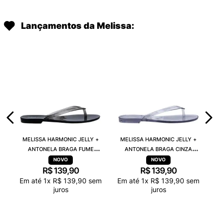
Lançamentos da Melissa:
MELISSA HARMONIC JELLY +
MELISSA HARMONIC JELLY +
ANTONELA BRAGA FUME
ANTONELA BRAGA CINZA
TRANSPARENTE 38263
TRANSPARENTE 38263
R$
139
,
90
R$
139
,
90
Em até
1
x
R$
139
,
90
sem
Em até
1
x
R$
139
,
90
sem
juros
juros