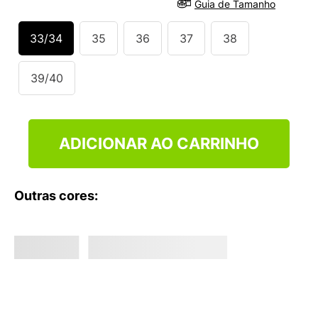
Guia de Tamanho
10
º
VEJA COUNTRY
33/34
35
36
37
38
39/40
ADICIONAR AO CARRINHO
Outras cores: