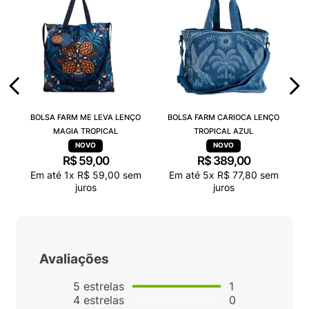
BOLSA FARM ME LEVA LENÇO
BOLSA FARM CARIOCA LENÇO
MAGIA TROPICAL
TROPICAL AZUL
R$
59
,
00
R$
389
,
00
Em até
1
x
R$
59
,
00
sem
Em até
5
x
R$
77
,
80
sem
juros
juros
Avaliações
5
estrelas
1
4
estrelas
0