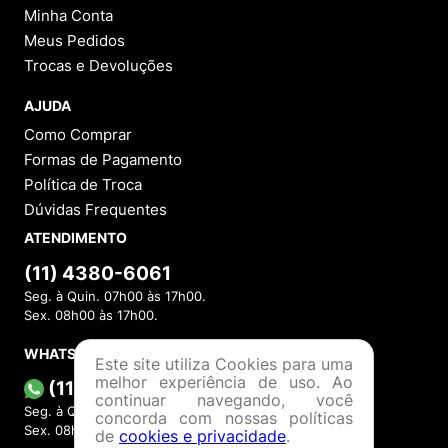
Minha Conta
Meus Pedidos
Trocas e Devoluções
AJUDA
Como Comprar
Formas de Pagamento
Política de Troca
Dúvidas Frequentes
ATENDIMENTO
(11) 4380-6061
Seg. à Quin. 07h00 às 17h00.
Sex. 08h00 às 17h00.
WHATSAPP
Este site utiliza Cookies para uma
melhor experiência de uso. Ao
(11) 4380-6061
continuar navegando, você
Seg. à Quin. 07h00 às 17h00.
concorda com nossas políticas
Sex. 08h00 às 17h00.
de
cookies e privacidade
.