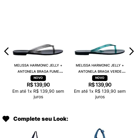
MELISSA HARMONIC JELLY +
MELISSA HARMONIC JELLY +
ANTONELA BRAGA FUME
ANTONELA BRAGA VERDE
TRANSPARENTE 38263
TRANSPARENTE 38263
R$
139
,
90
R$
139
,
90
Em até
1
x
R$
139
,
90
sem
Em até
1
x
R$
139
,
90
sem
juros
juros
Complete seu Look: