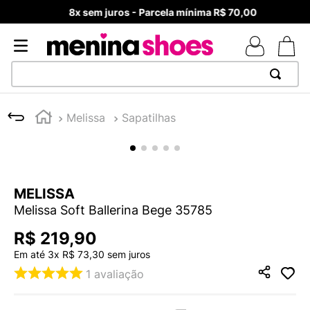
8x sem juros - Parcela mínima R$ 70,00
TERMOS MAIS BUSCADOS
1
º
TÊNIS NEWS BALANCE 530
Melissa
Sapatilhas
2
º
MELISSAS MINI BABY
3
º
TÊNIS VEJA WHITE
4
º
NEW 9060
MELISSA
5
º
ADIDAS
Melissa Soft Ballerina Bege 35785
6
º
SAMBA
R$
219
,
90
7
º
MELISSA SLIDE
Em até
3
x
R$
73
,
30
sem juros
8
º
VANS TÊNIS VANS ULTRARANGE
1
avaliação
9
º
NEW 530