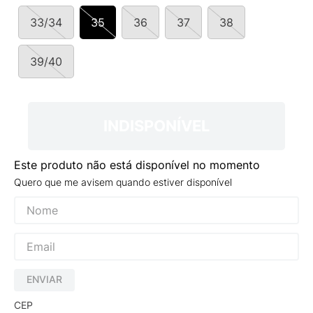
9
º
NEW 530
33/34
35
36
37
38
10
º
VANS TÊNIS VANS ULTRARANGE
39/40
INDISPONÍVEL
Este produto não está disponível no momento
Quero que me avisem quando estiver disponível
ENVIAR
CEP