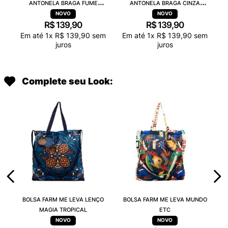
ANTONELA BRAGA FUME
ANTONELA BRAGA CINZA
TRANSPARENTE 38263
TRANSPARENTE 38263
R$
139
,
90
R$
139
,
90
Em até
1
x
R$
139
,
90
sem
Em até
1
x
R$
139
,
90
sem
juros
juros
Complete seu Look:
BOLSA FARM ME LEVA LENÇO
BOLSA FARM ME LEVA MUNDO
MAGIA TROPICAL
ETC