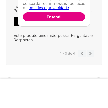
concorda com nossas políticas
Tem alguma dúvida sobre este produto?
de
cookies e privacidade
.
Pergunte ao lojista e a outros compradores!
Entendi
FAZER PERGUNTA
Este produto ainda não possui Perguntas e
Respostas.
1 - 0
de
0
Categorias
INDISPONÍVEL