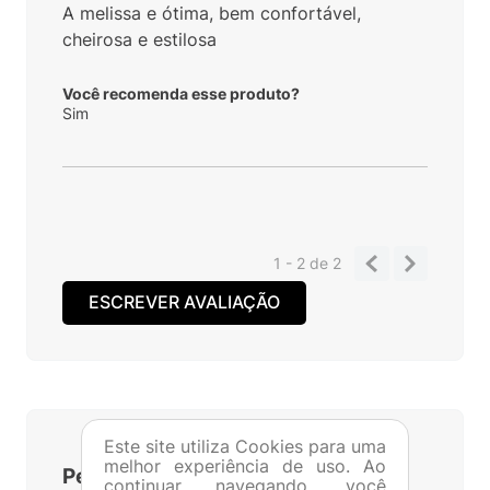
A melissa e ótima, bem confortável,
cheirosa e estilosa
Você recomenda esse produto?
Sim
1 - 2
de
2
ESCREVER AVALIAÇÃO
Este site utiliza Cookies para uma
melhor experiência de uso. Ao
Perguntas
&
Respostas
continuar navegando, você