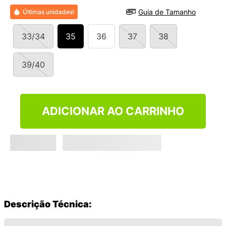
9
º
VANS TÊNIS VANS ULTRARANGE
Guia de Tamanho
Últimas unidades!
10
º
NEW BALANCE 204L
33/34
35
36
37
38
39/40
ADICIONAR AO CARRINHO
Descrição Técnica: