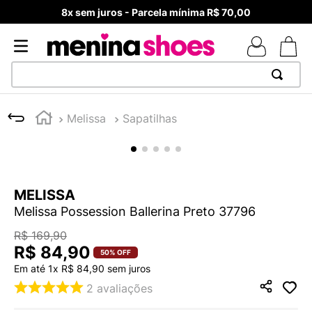
8x sem juros - Parcela mínima R$ 70,00
TERMOS MAIS BUSCADOS
Melissa
Sapatilhas
1
º
TÊNIS NEWS BALANCE 530
2
º
NEW 9060
3
º
TÊNIS VEJA WHITE
MELISSA
4
º
MELISSAS MINI BABY
Melissa Possession Ballerina Preto 37796
5
º
ADIDAS
R$
169
,
90
6
º
SAMBA
R$
84
,
90
50%
OFF
Em até
1
x
R$
84
,
90
sem juros
7
º
MELISSA SLIDE
2
avaliações
8
º
NEW 530