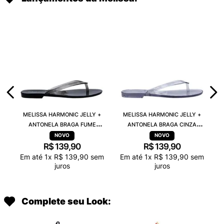
MELISSA HARMONIC JELLY +
MELISSA HARMONIC JELLY +
ANTONELA BRAGA FUME
ANTONELA BRAGA CINZA
TRANSPARENTE 38263
TRANSPARENTE 38263
R$
139
,
90
R$
139
,
90
Em até
1
x
R$
139
,
90
sem
Em até
1
x
R$
139
,
90
sem
juros
juros
Complete seu Look: