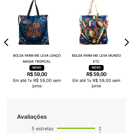
BOLSA FARM ME LEVA LENÇO
BOLSA FARM ME LEVA MUNDO
MAGIA TROPICAL
ETC
R$
59
,
00
R$
59
,
00
Em até
1
x
R$
59
,
00
sem
Em até
1
x
R$
59
,
00
sem
juros
juros
Avaliações
5
estrelas
2