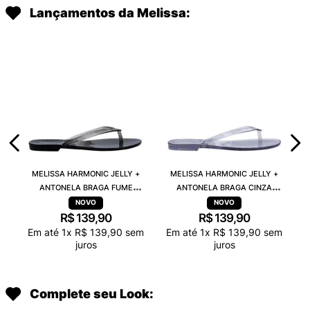
Lançamentos da Melissa:
MELISSA HARMONIC JELLY +
MELISSA HARMONIC JELLY +
ANTONELA BRAGA FUME
ANTONELA BRAGA CINZA
TRANSPARENTE 38263
TRANSPARENTE 38263
R$
139
,
90
R$
139
,
90
Em até
1
x
R$
139
,
90
sem
Em até
1
x
R$
139
,
90
sem
juros
juros
Complete seu Look: