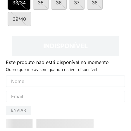
33/34
35
36
37
38
9
º
NEW 530
10
º
VEJA COUNTRY
39/40
INDISPONÍVEL
Este produto não está disponível no momento
Quero que me avisem quando estiver disponível
ENVIAR