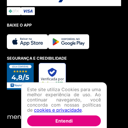
BAIXE O APP
SEGURANÇA E CREDIBILIDADE
Este site utiliza Cookies para uma
melhor experiência de uso. Ao
continuar navegando, você
concorda com nossas políticas
de
cookies e privacidade
.
Entendi