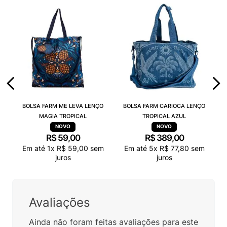
BOLSA FARM ME LEVA LENÇO
BOLSA FARM CARIOCA LENÇO
MAGIA TROPICAL
TROPICAL AZUL
R$
59
,
00
R$
389
,
00
Em até
1
x
R$
59
,
00
sem
Em até
5
x
R$
77
,
80
sem
juros
juros
Avaliações
Ainda não foram feitas avaliações para este