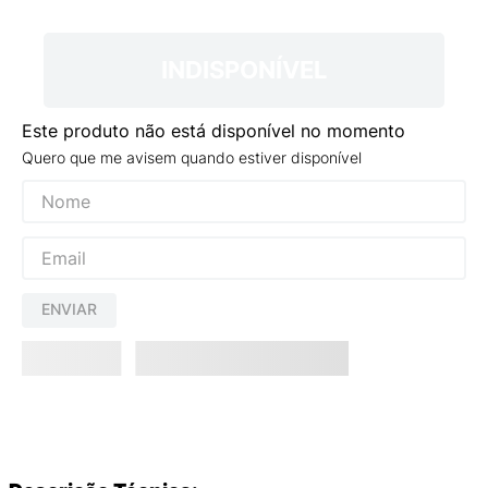
9
º
NEW 530
10
º
VANS TÊNIS VANS ULTRARANGE
INDISPONÍVEL
Este produto não está disponível no momento
Quero que me avisem quando estiver disponível
ENVIAR