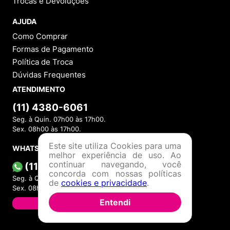
Programa de Fidelidade
Blog
VOCÊ
Cadastre-se
Minha Conta
Meus Pedidos
Trocas e Devoluções
AJUDA
Como Comprar
Formas de Pagamento
Este site utiliza Cookies para uma
Política de Troca
melhor experiência de uso. Ao
Dúvidas Frequentes
continuar navegando, você
concorda com nossas políticas
ATENDIMENTO
de
cookies e privacidade
.
(11) 4380-6061
Entendi
Seg. à Quin. 07h00 às 17h00.
Sex. 08h00 às 17h00.