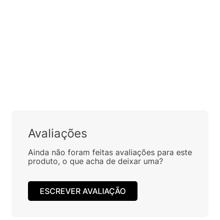
Complete seu Look:
BOLSA FARM ME LEVA LENÇO
BOLSA FARM ME LEVA MUNDO
MAGIA TROPICAL
ETC
R$
59
,
00
R$
59
,
00
Em até
1
x
R$
59
,
00
sem
Em até
1
x
R$
59
,
00
sem
juros
juros
Avaliações