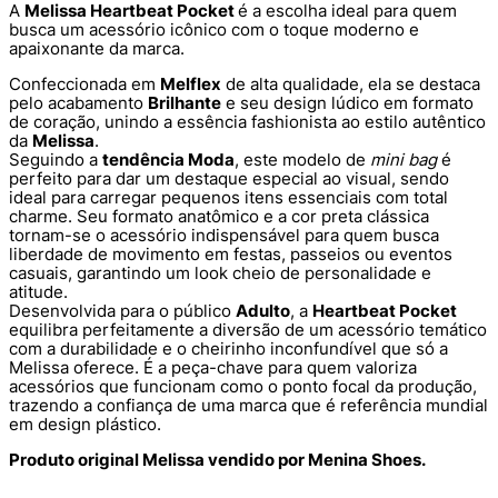
A
Melissa Heartbeat Pocket
é a escolha ideal para quem
busca um acessório icônico com o toque moderno e
apaixonante da marca.
Confeccionada em
Melflex
de alta qualidade, ela se destaca
pelo acabamento
Brilhante
e seu design lúdico em formato
de coração, unindo a essência fashionista ao estilo autêntico
da
Melissa
.
Seguindo a
tendência Moda
, este modelo de
mini bag
é
perfeito para dar um destaque especial ao visual, sendo
ideal para carregar pequenos itens essenciais com total
charme. Seu formato anatômico e a cor preta clássica
tornam-se o acessório indispensável para quem busca
liberdade de movimento em festas, passeios ou eventos
casuais, garantindo um look cheio de personalidade e
atitude.
Desenvolvida para o público
Adulto
, a
Heartbeat Pocket
equilibra perfeitamente a diversão de um acessório temático
com a durabilidade e o cheirinho inconfundível que só a
Melissa oferece. É a peça-chave para quem valoriza
acessórios que funcionam como o ponto focal da produção,
trazendo a confiança de uma marca que é referência mundial
em design plástico.
Produto original Melissa vendido por Menina Shoes.