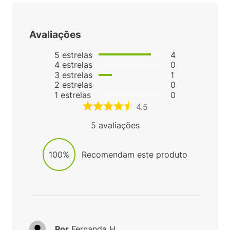
Avaliações
5
estrelas
4
4
estrelas
0
3
estrelas
1
2
estrelas
0
1
estrelas
0
4.5
5
avaliações
100%
Recomendam este produto
Por
Fernanda H.