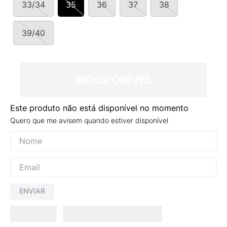
33/34
35
36
37
38
9
º
VANS TÊNIS VANS ULTRARANGE
10
º
NEW BALANCE 204L
39/40
INDISPONÍVEL
Este produto não está disponível no momento
Quero que me avisem quando estiver disponível
ENVIAR