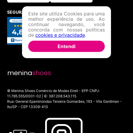
SEGURANÇA E CREDIBILIDADE
Este site utiliza Cookies para uma
melhor experiência de uso. Ao
continuar navegando, você
concorda com nossas políticas
de
cookies e privacidade
.
Entendi
© Menina Shoes Comércio de Modas Eireli - EPP CNPJ:
11.785.555/0001-02 | IE: 387.208.543.115
Rua: General Epaminondas Teixeira Guimarães, 193 - Vila Gardiman -
Itu/SP - CEP 13309-410