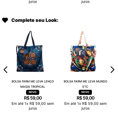
juros
juros
Complete seu Look:
BOLSA FARM ME LEVA LENÇO
BOLSA FARM ME LEVA MUNDO
MAGIA TROPICAL
ETC
R$
59
,
00
R$
59
,
00
Em até
1
x
R$
59
,
00
sem
Em até
1
x
R$
59
,
00
sem
juros
juros