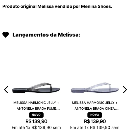
Produto original Melissa vendido por Menina Shoes.
Lançamentos da Melissa:
MELISSA HARMONIC JELLY +
MELISSA HARMONIC JELLY +
ANTONELA BRAGA FUME
ANTONELA BRAGA CINZA
TRANSPARENTE 38263
TRANSPARENTE 38263
R$
139
,
90
R$
139
,
90
Em até
1
x
R$
139
,
90
sem
Em até
1
x
R$
139
,
90
sem