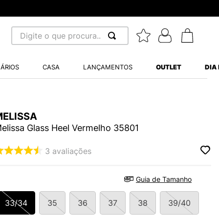
la mínima R$ 70,00
Digite o que procura...
 BUSCADOS
ÁRIOS
CASA
LANÇAMENTOS
OUTLET
DIA
S BALANCE 530
MINI BABY
A WHITE
MELISSA
elissa Glass Heel Vermelho 35801
3
avaliações
LIDE
Guia de Tamanho
S VANS ULTRARANGE
33/34
35
36
37
38
39/40