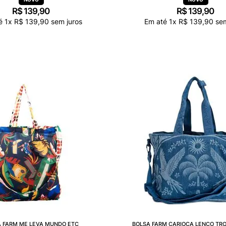
R$
139
,
90
R$
139
,
90
té
1
x
R$
139
,
90
sem juros
Em até
1
x
R$
139
,
90
sem
 FARM ME LEVA MUNDO ETC
BOLSA FARM CARIOCA LENÇO TRO