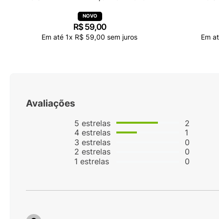
R$
59
,
00
Em até
1
x
R$
59
,
00
sem juros
Em a
Avaliações
5
estrelas
2
4
estrelas
1
3
estrelas
0
2
estrelas
0
1
estrelas
0