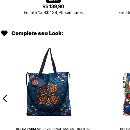
R$
139
,
90
Em até
1
x
R$
139
,
90
sem juros
Em a
Complete seu Look:
BOLSA FARM ME LEVA LENÇO MAGIA TROPICAL
BOLSA