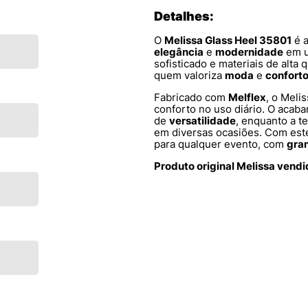
Detalhes:
O
Melissa Glass Heel 35801
é a
elegância
e
modernidade
em u
sofisticado e materiais de alta 
quem valoriza
moda
e
confort
Fabricado com
Melflex
, o Meli
conforto no uso diário. O aca
de
versatilidade
, enquanto a t
em diversas ocasiões. Com est
para qualquer evento, com
gran
Produto original Melissa vend