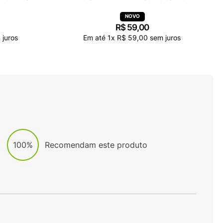
R$
59
,
00
juros
Em até
1
x
R$
59
,
00
sem juros
100%
Recomendam este produto