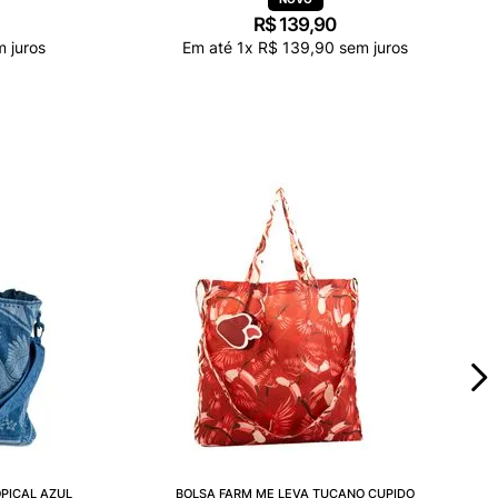
R$
139
,
90
 juros
Em até
1
x
R$
139
,
90
sem juros
PICAL AZUL
BOLSA FARM ME LEVA TUCANO CUPIDO