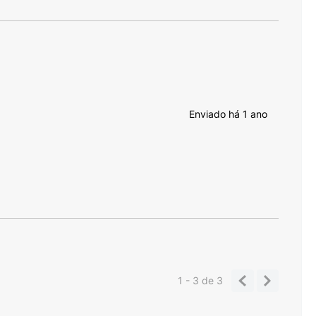
Enviado há
1 ano
1 - 3
de
3