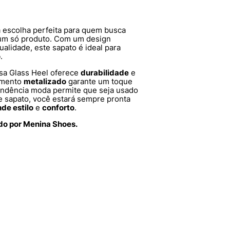
 escolha perfeita para quem busca
m só produto. Com um design
qualidade, este sapato é ideal para
o
.
ssa Glass Heel oferece
durabilidade
e
bamento
metalizado
garante um toque
endência moda permite que seja usado
e sapato, você estará sempre pronta
de estilo
e
conforto
.
ido por Menina Shoes.