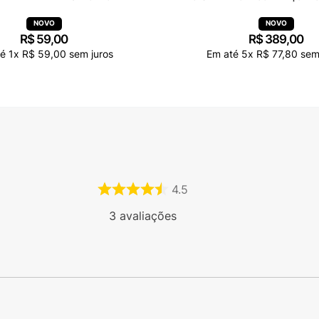
R$
59
,
00
R$
389
,
00
té
1
x
R$
59
,
00
sem juros
Em até
5
x
R$
77
,
80
sem 
4.5
3
avaliações