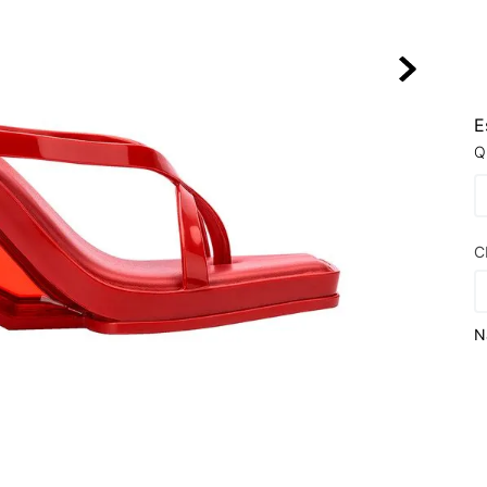
10
º
VEJA COUN
E
Q
C
N