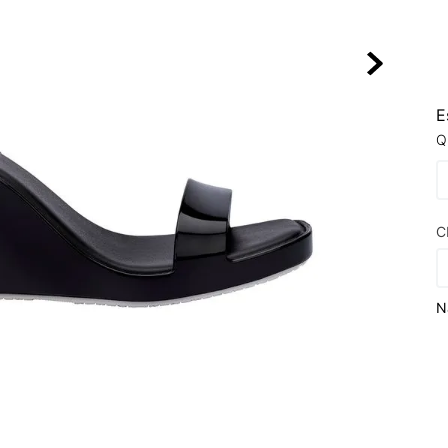
10
º
VEJA COUN
E
Q
C
N