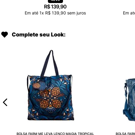
R$
139
,
90
Em até
1
x
R$
139
,
90
sem juros
Em a
Complete seu Look:
BOLSA FARM ME LEVA LENÇO MAGIA TROPICAL
BOLSA FAR