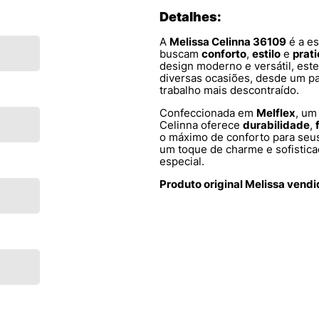
Detalhes:
A
Melissa Celinna 36109
é a es
buscam
conforto
,
estilo
e
prat
design moderno e versátil, este
diversas ocasiões, desde um pa
trabalho mais descontraído.
Confeccionada em
Melflex
, um
Celinna oferece
durabilidade
,
o máximo de conforto para se
um toque de charme e sofistica
especial.
Produto original Melissa vend