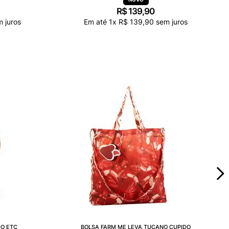
R$
139
,
90
 juros
Em até
1
x
R$
139
,
90
sem juros
DO ETC
BOLSA FARM ME LEVA TUCANO CUPIDO