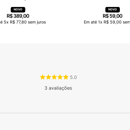
R$
389
,
00
R$
59
,
00
té
5
x
R$
77
,
80
sem juros
Em até
1
x
R$
59
,
00
sem
5.0
3
avaliações