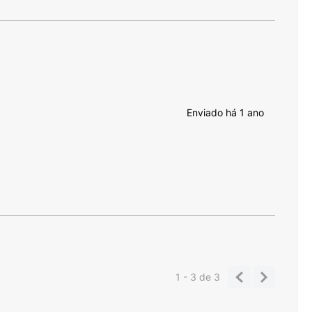
Enviado há
1 ano
1 - 3
de
3