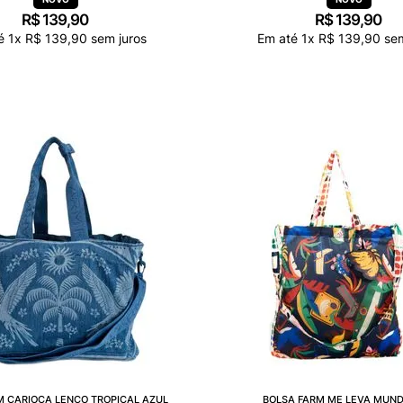
R$
139
,
90
R$
139
,
90
té
1
x
R$
139
,
90
sem juros
Em até
1
x
R$
139
,
90
sem
M CARIOCA LENÇO TROPICAL AZUL
BOLSA FARM ME LEVA MUN