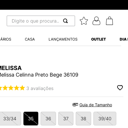
Digite o que procura...
 BUSCADOS
ÁRIOS
CASA
LANÇAMENTOS
OUTLET
DIA
S BALANCE 530
MINI BABY
A WHITE
MELISSA
elissa Celinna Preto Bege 36109
3
avaliações
LIDE
Guia de Tamanho
S VANS ULTRARANGE
33/34
35
36
37
38
39/40