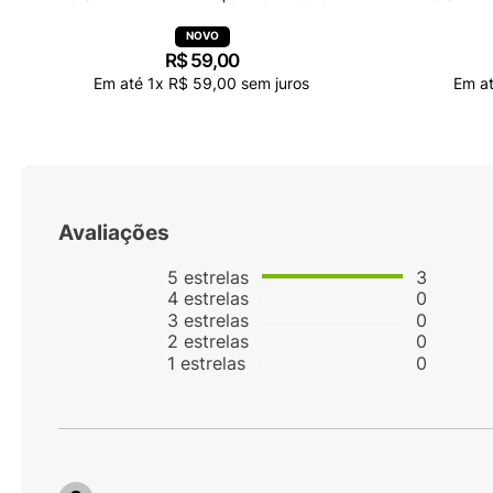
R$
59
,
00
Em até
1
x
R$
59
,
00
sem juros
Em a
Avaliações
5
estrelas
3
4
estrelas
0
3
estrelas
0
2
estrelas
0
1
estrelas
0