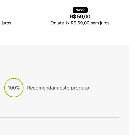
R$
59
,
00
 juros
Em até
1
x
R$
59
,
00
sem juros
100%
Recomendam este produto