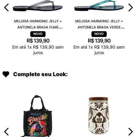
MELISSA HARMONIC JELLY +
MELISSA HARMONIC JELLY +
ANTONELA BRAGA FUME
ANTONELA BRAGA VERDE
TRANSPARENTE 38263
TRANSPARENTE 38263
R$
139
,
90
R$
139
,
90
Em até
1
x
R$
139
,
90
sem
Em até
1
x
R$
139
,
90
sem
juros
juros
Complete seu Look: