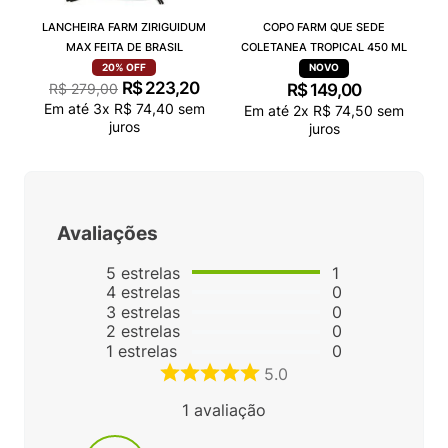
LANCHEIRA FARM ZIRIGUIDUM
COPO FARM QUE SEDE
MAX FEITA DE BRASIL
COLETANEA TROPICAL 450 ML
20%
OFF
R$
223
,
20
R$
279
,
00
R$
149
,
00
Em até
3
x
R$
74
,
40
sem
Em até
2
x
R$
74
,
50
sem
juros
juros
Avaliações
5
estrelas
1
4
estrelas
0
3
estrelas
0
2
estrelas
0
1
estrelas
0
5.0
1
avaliação