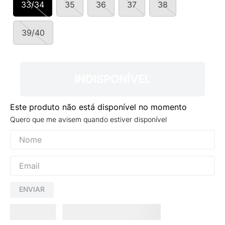
33/34
35
36
37
38
9
º
NEW 530
10
º
VEJA COUNTRY
39/40
INDISPONÍVEL
Este produto não está disponível no momento
Quero que me avisem quando estiver disponível
ENVIAR