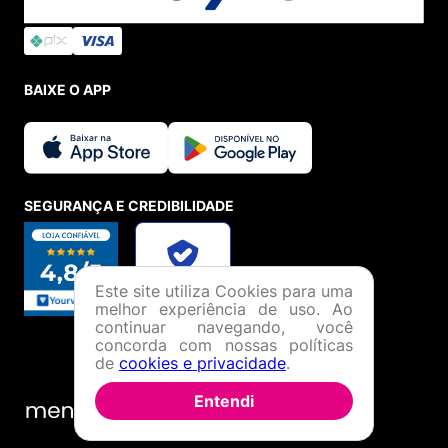
BAIXE O APP
SEGURANÇA E CREDIBILIDADE
Este site utiliza Cookies para uma
melhor experiência de uso. Ao
continuar navegando, você
concorda com nossas políticas
de
cookies e privacidade
.
Entendi