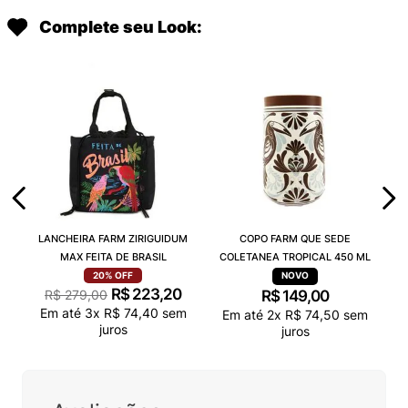
Complete seu Look:
LANCHEIRA FARM ZIRIGUIDUM
COPO FARM QUE SEDE
MAX FEITA DE BRASIL
COLETANEA TROPICAL 450 ML
20%
OFF
R$
223
,
20
R$
279
,
00
R$
149
,
00
Em até
3
x
R$
74
,
40
sem
Em até
2
x
R$
74
,
50
sem
juros
juros