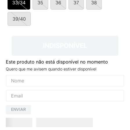
33/34
35
36
37
38
9
º
NEW 530
10
º
VEJA COUNTRY
39/40
INDISPONÍVEL
Este produto não está disponível no momento
Quero que me avisem quando estiver disponível
ENVIAR