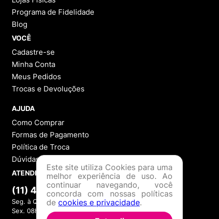
Programa de Fidelidade
Blog
VOCÊ
Cadastre-se
Minha Conta
Meus Pedidos
Trocas e Devoluções
AJUDA
Como Comprar
Formas de Pagamento
Política de Troca
Dúvidas Frequentes
Este site utiliza Cookies para uma
ATENDIMENTO
melhor experiência de uso. Ao
continuar navegando, você
(11) 4380-6061
concorda com nossas políticas
de
cookies e privacidade
.
Seg. à Quin. 07h00 às 17h00.
Sex. 08h00 às 17h00.