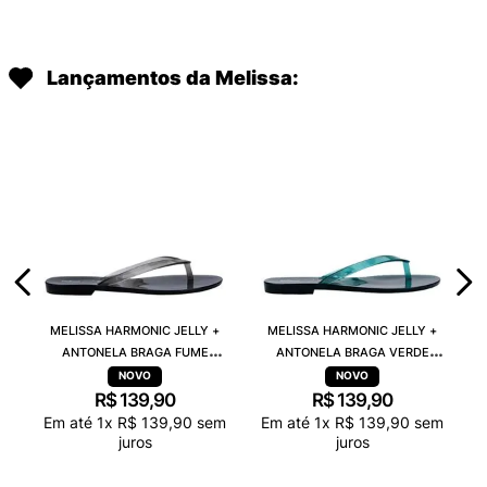
Lançamentos da Melissa:
MELISSA HARMONIC JELLY +
MELISSA HARMONIC JELLY +
ANTONELA BRAGA FUME
ANTONELA BRAGA VERDE
TRANSPARENTE 38263
TRANSPARENTE 38263
R$
139
,
90
R$
139
,
90
Em até
1
x
R$
139
,
90
sem
Em até
1
x
R$
139
,
90
sem
juros
juros