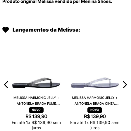
Produto original Melissa vendido por Menina Shoes.
Lançamentos da Melissa:
MELISSA HARMONIC JELLY +
MELISSA HARMONIC JELLY +
ANTONELA BRAGA FUME
ANTONELA BRAGA CINZA
TRANSPARENTE 38263
TRANSPARENTE 38263
R$
139
,
90
R$
139
,
90
Em até
1
x
R$
139
,
90
sem
Em até
1
x
R$
139
,
90
sem
juros
juros