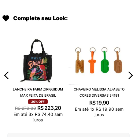
Complete seu Look:
LANCHEIRA FARM ZIRIGUIDUM
CHAVEIRO MELISSA ALFABETO
MAX FEITA DE BRASIL
CORES DIVERSAS 34191
R$
19
,
90
20%
OFF
R$
223
,
20
R$
279
,
00
Em até
1
x
R$
19
,
90
sem
Em até
3
x
R$
74
,
40
sem
juros
juros