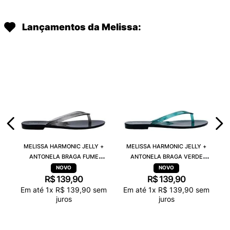
Lançamentos da Melissa:
MELISSA HARMONIC JELLY +
MELISSA HARMONIC JELLY +
ANTONELA BRAGA FUME
ANTONELA BRAGA VERDE
TRANSPARENTE 38263
TRANSPARENTE 38263
R$
139
,
90
R$
139
,
90
Em até
1
x
R$
139
,
90
sem
Em até
1
x
R$
139
,
90
sem
juros
juros