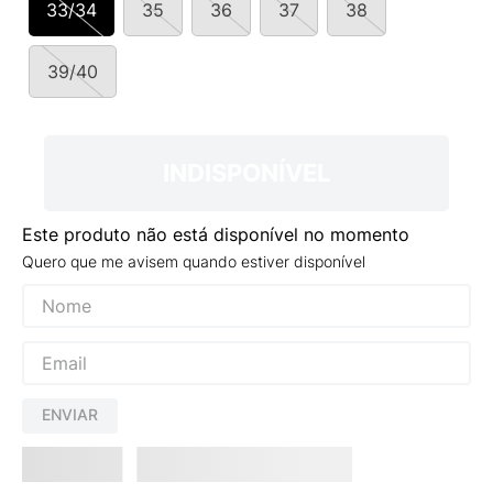
33/34
35
36
37
38
9
º
NEW 530
10
º
VEJA COUNTRY
39/40
INDISPONÍVEL
Este produto não está disponível no momento
Quero que me avisem quando estiver disponível
ENVIAR