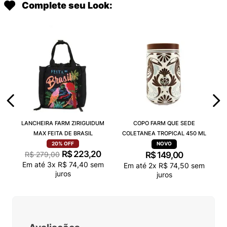
Complete seu Look:
LANCHEIRA FARM ZIRIGUIDUM
COPO FARM QUE SEDE
MAX FEITA DE BRASIL
COLETANEA TROPICAL 450 ML
20%
OFF
R$
223
,
20
R$
279
,
00
R$
149
,
00
Em até
3
x
R$
74
,
40
sem
Em até
2
x
R$
74
,
50
sem
juros
juros