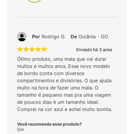
2
estrelas
0
1
estrelas
0
5.0
1
avaliação
100%
Recomendam este produto
Por
Rodrigo G.
De
Goiânia - GO
Enviado há
3 anos
Ótimo produto, uma mala que vai durar
muitos e muitos anos. Esse novo modelo
de bordo conta com diversos
compartimentos e divisórias. O que ajuda