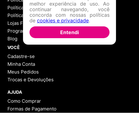
melhor experiência de uso. Ao
continuar navegando, você
concorda com nossas políticas
de
cookies e privacidade
.
Entendi
INSTITUCIONAL
Sobre a Menina Shoes
Política de Privacidade
Política de Troca
Política de Entrega
Lojas Físicas
Programa de Fidelidade
Blog
VOCÊ
Cadastre-se
Minha Conta
Meus Pedidos
ADICIONAR AO CARRINHO
Trocas e Devoluções