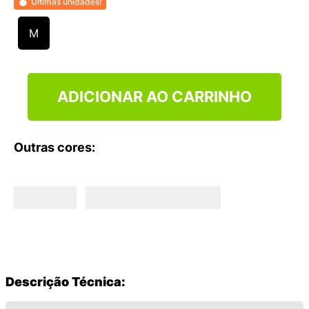
Últimas unidades!
9
º
VEJA COUNTRY
10
º
NEW 530
M
ADICIONAR AO CARRINHO
Outras cores:
Descrição Técnica: