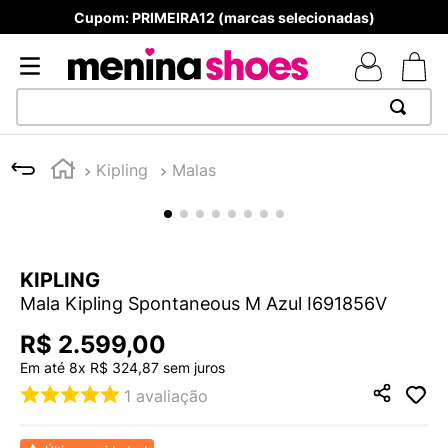
Cupom: PRIMEIRA12 (marcas selecionadas)
TERMOS MAIS BUSCADOS
Kipling
Malas
1
º
TÊNIS NEWS BALANCE 530
2
º
MELISSAS MINI BABY
3
º
NEW 9060
KIPLING
4
º
TÊNIS VEJA WHITE
Mala Kipling Spontaneous M Azul I691856V
5
º
ADIDAS
R$
2
.
599
,
00
6
º
SAMBA
Em até
8
x
R$
324
,
87
sem juros
7
º
MELISSA SLIDE
1
avaliação
8
º
VANS TÊNIS VANS ULTRARANGE