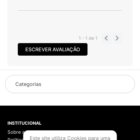
muito na hora de fazer uma mala. O
tamanho é pequeno mas pra uma viagem
de poucos dias é um tamanho ideal.
Comprei na cor azul e achei muito bonita.
Você recomenda esse produto?
Sim
1 - 1
de
1
ESCREVER AVALIAÇÃO
Categorias
Este site utiliza Cookies para uma