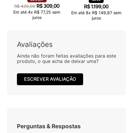
R$
309
,
00
R$
439
,
00
R$
1
.
199
,
00
Em até
4
x
R$
77
,
25
sem
Em até
8
x
R$
149
,
87
sem
juros
juros
Avaliações
Ainda não foram feitas avaliações para este
produto, o que acha de deixar uma?
ESCREVER AVALIAÇÃO
Perguntas
&
Respostas