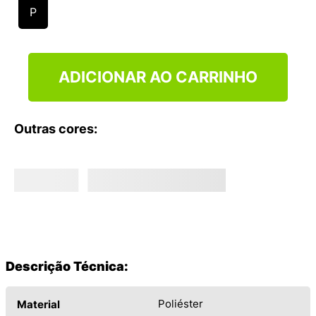
9
º
VANS TÊNIS VANS ULTRARANGE
P
10
º
NEW BALANCE 204L
ADICIONAR AO CARRINHO
Outras cores:
Descrição Técnica:
Poliéster
Material