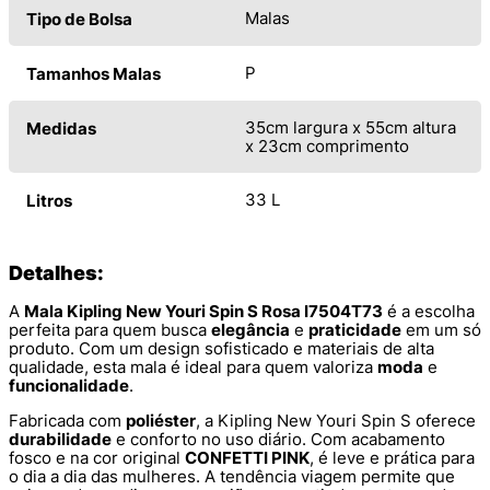
Malas
Tipo de Bolsa
P
Tamanhos Malas
35cm largura x 55cm altura
Medidas
x 23cm comprimento
33 L
Litros
Detalhes:
A
Mala Kipling New Youri Spin S Rosa I7504T73
é a escolha
perfeita para quem busca
elegância
e
praticidade
em um só
produto. Com um design sofisticado e materiais de alta
qualidade, esta mala é ideal para quem valoriza
moda
e
funcionalidade
.
Fabricada com
poliéster
, a Kipling New Youri Spin S oferece
durabilidade
e conforto no uso diário. Com acabamento
fosco e na cor original
CONFETTI PINK
, é leve e prática para
o dia a dia das mulheres. A tendência viagem permite que