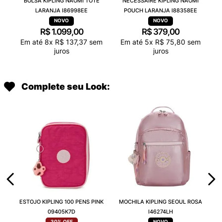
BOLSA KIPLING NAOMI TOTE
NECESSAIRE KIPLING NAOMI
LARANJA I86998EE
POUCH LARANJA I88358EE
R$
1
.
099
,
00
R$
379
,
00
Em até
8
x
R$
137
,
37
sem
Em até
5
x
R$
75
,
80
sem
juros
juros
Complete seu Look:
ESTOJO KIPLING 100 PENS PINK
MOCHILA KIPLING SEOUL ROSA
09405K7D
I46274LH
30%
OFF