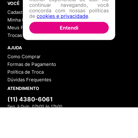
VOCÊ
continuar navegando, você
concorda com nossas políticas
Cadastre-se
de
cookies e privacidade
.
Minha Conta
Entendi
Meus Pedidos
Trocas e Devoluções
AJUDA
Como Comprar
Formas de Pagamento
Política de Troca
Dúvidas Frequentes
ATENDIMENTO
(11) 4380-6061
Seg. à Quin. 07h00 às 17h00.
Sex. 08h00 às 17h00.
INDISPONÍVEL
WHATSAPP
(11) 4380-6061