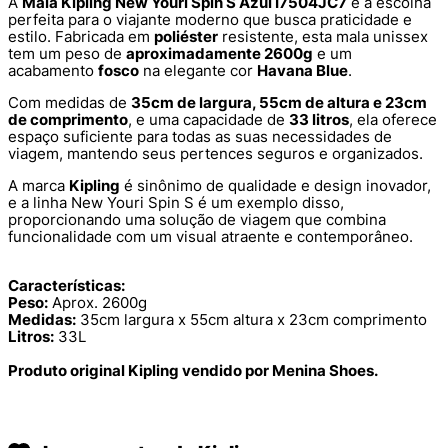
A
Mala Kipling New Youri Spin S Azul I7504JC7
é a escolha
perfeita para o viajante moderno que busca praticidade e
estilo. Fabricada em
poliéster
resistente, esta mala unissex
tem um peso de
aproximadamente 2600g
e um
acabamento
fosco
na elegante cor
Havana Blue
.
Com medidas de
35cm de largura, 55cm de altura e 23cm
de comprimento
, e uma capacidade de
33 litros
, ela oferece
espaço suficiente para todas as suas necessidades de
viagem, mantendo seus pertences seguros e organizados.
A marca
Kipling
é sinônimo de qualidade e design inovador,
e a linha New Youri Spin S é um exemplo disso,
proporcionando uma solução de viagem que combina
funcionalidade com um visual atraente e contemporâneo.
Características:
Peso:
Aprox. 2600g
Medidas:
35cm largura x 55cm altura x 23cm comprimento
Litros:
33L
Produto original Kipling vendido por Menina Shoes.