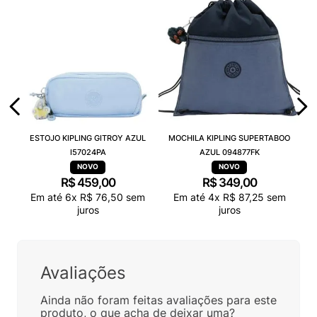
ESTOJO KIPLING GITROY AZUL
MOCHILA KIPLING SUPERTABOO
I57024PA
AZUL 094877FK
R$
459
,
00
R$
349
,
00
Em até
6
x
R$
76
,
50
sem
Em até
4
x
R$
87
,
25
sem
juros
juros
Avaliações
Ainda não foram feitas avaliações para este
produto, o que acha de deixar uma?