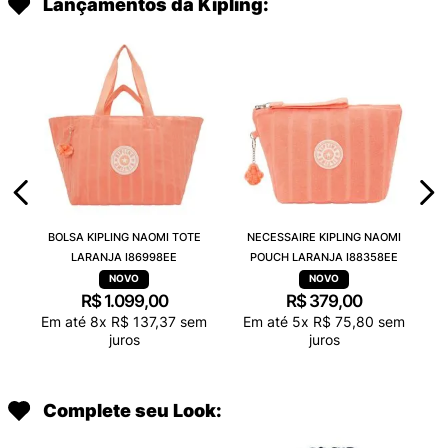
Lançamentos da Kipling:
BOLSA KIPLING NAOMI TOTE
NECESSAIRE KIPLING NAOMI
LARANJA I86998EE
POUCH LARANJA I88358EE
R$
1
.
099
,
00
R$
379
,
00
Em até
8
x
R$
137
,
37
sem
Em até
5
x
R$
75
,
80
sem
juros
juros
Complete seu Look: