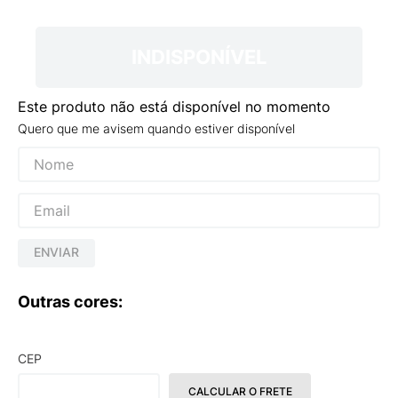
9
º
NEW 530
10
º
VANS TÊNIS VANS ULTRARANGE
INDISPONÍVEL
Este produto não está disponível no momento
Quero que me avisem quando estiver disponível
ENVIAR
Outras cores:
CEP
CALCULAR O FRETE