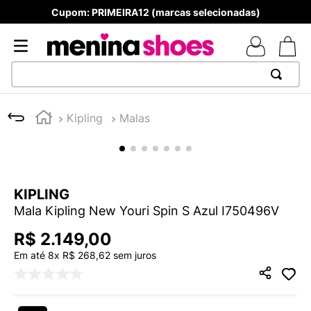
Cupom: PRIMEIRA12 (marcas selecionadas)
TERMOS MAIS BUSCADOS
Kipling
Malas
1
º
TÊNIS NEWS BALANCE 530
2
º
NEW 9060
3
º
TÊNIS VEJA WHITE
KIPLING
4
º
MELISSAS MINI BABY
Mala Kipling New Youri Spin S Azul I750496V
5
º
ADIDAS
R$
2
.
149
,
00
6
º
SAMBA
Em até
8
x
R$
268
,
62
sem juros
7
º
MELISSA SLIDE
8
º
NEW 530