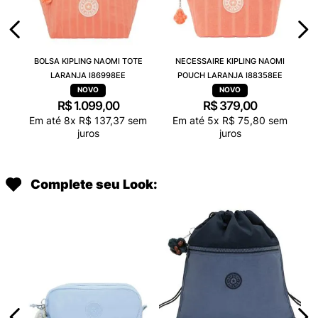
BOLSA KIPLING NAOMI TOTE
NECESSAIRE KIPLING NAOMI
LARANJA I86998EE
POUCH LARANJA I88358EE
R$
1
.
099
,
00
R$
379
,
00
Em até
8
x
R$
137
,
37
sem
Em até
5
x
R$
75
,
80
sem
juros
juros
Complete seu Look: