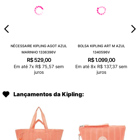
NÉCESSAIRE KIPLING AGOT AZUL
BOLSA KIPLING ART M AZUL
MARINHO 1336396V
1340596V
R$
529
,
00
R$
1
.
099
,
00
Em até
7
x
R$
75
,
57
sem
Em até
8
x
R$
137
,
37
sem
juros
juros
Lançamentos da Kipling: