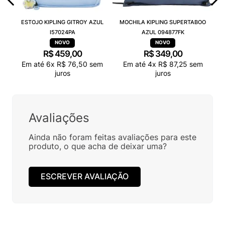
ESTOJO KIPLING GITROY AZUL
MOCHILA KIPLING SUPERTABOO
I57024PA
AZUL 094877FK
R$
459
,
00
R$
349
,
00
Em até
6
x
R$
76
,
50
sem
Em até
4
x
R$
87
,
25
sem
juros
juros
Avaliações
Ainda não foram feitas avaliações para este
produto, o que acha de deixar uma?
ESCREVER AVALIAÇÃO