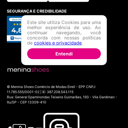
SEGURANÇA E CREDIBILIDADE
Este site utiliza Cookies para uma
melhor experiência de uso. Ao
continuar navegando, você
concorda com nossas políticas
de
cookies e privacidade
.
Entendi
© Menina Shoes Comércio de Modas Eireli - EPP CNPJ:
11.785.555/0001-02 | IE: 387.208.543.115
Rua: General Epaminondas Teixeira Guimarães, 193 - Vila Gardiman -
Itu/SP - CEP 13309-410