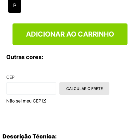
9
º
VANS TÊNIS VANS ULTRARANGE
P
10
º
NEW BALANCE 204L
ADICIONAR AO CARRINHO
Outras cores:
CEP
CALCULAR O FRETE
Não sei meu CEP
Descrição Técnica: