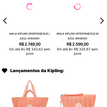
MALA KIPLING SPONTANEOUS L
MALA KIPLING SPONTANEOUS M
AZUL I419356V
AZUL I691856V
R$
2
.
749
,
00
R$
2
.
599
,
00
Em até
8
x
R$
343
,
62
sem
Em até
8
x
R$
324
,
87
sem
juros
juros
Lançamentos da Kipling: