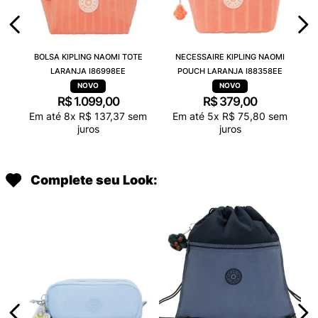
BOLSA KIPLING NAOMI TOTE
NECESSAIRE KIPLING NAOMI
LARANJA I86998EE
POUCH LARANJA I88358EE
R$
1
.
099
,
00
R$
379
,
00
Em até
8
x
R$
137
,
37
sem
Em até
5
x
R$
75
,
80
sem
juros
juros
Complete seu Look: