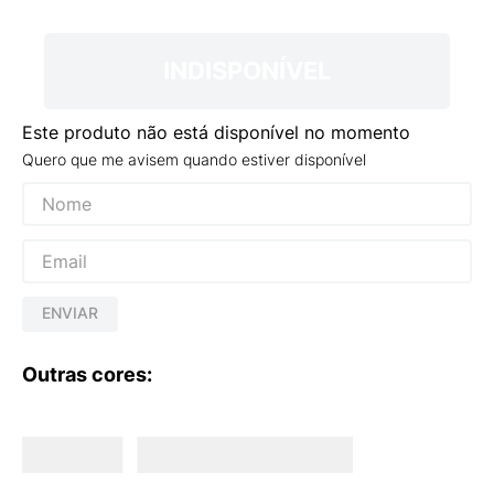
9
º
VANS TÊNIS VANS ULTRARANGE
10
º
NEW BALANCE 204L
INDISPONÍVEL
Este produto não está disponível no momento
Quero que me avisem quando estiver disponível
ENVIAR
Outras cores: