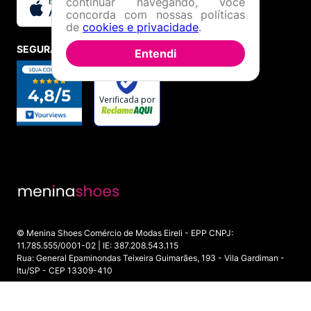
continuar navegando, você
concorda com nossas políticas
de
cookies e privacidade
.
SEGURANÇA E CREDIBILIDADE
Entendi
© Menina Shoes Comércio de Modas Eireli - EPP CNPJ:
11.785.555/0001-02 | IE: 387.208.543.115
Rua: General Epaminondas Teixeira Guimarães, 193 - Vila Gardiman -
Itu/SP - CEP 13309-410