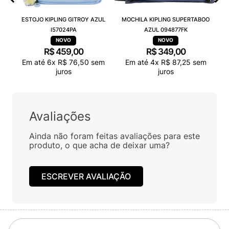
ESTOJO KIPLING GITROY AZUL
MOCHILA KIPLING SUPERTABOO
I57024PA
AZUL 094877FK
R$
459
,
00
R$
349
,
00
Em até
6
x
R$
76
,
50
sem
Em até
4
x
R$
87
,
25
sem
juros
juros
Avaliações
Ainda não foram feitas avaliações para este
produto, o que acha de deixar uma?
ESCREVER AVALIAÇÃO