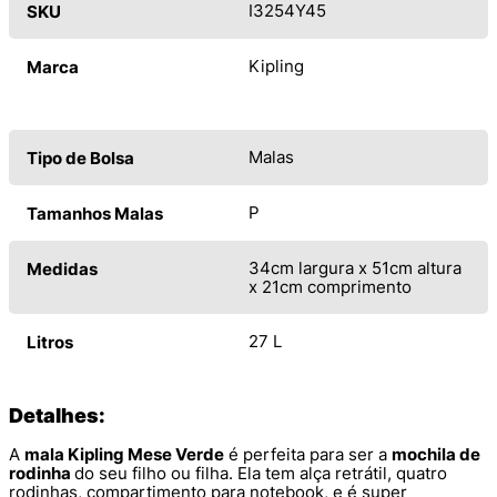
I3254Y45
SKU
Kipling
Marca
Malas
Tipo de Bolsa
P
Tamanhos Malas
34cm largura x 51cm altura
Medidas
x 21cm comprimento
27 L
Litros
Detalhes:
A
mala Kipling Mese Verde
é perfeita para ser a
mochila de
rodinha
do seu filho ou filha. Ela tem alça retrátil, quatro
rodinhas, compartimento para notebook, e é super