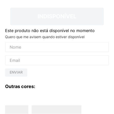
9
º
NEW 530
10
º
VANS TÊNIS VANS ULTRARANGE
INDISPONÍVEL
Este produto não está disponível no momento
Quero que me avisem quando estiver disponível
ENVIAR
Outras cores: