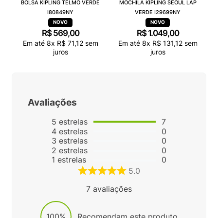
BOLSA KIPLING TELMO VERDE
MOCHILA KIPLING SEOUL LAP
I80849NY
VERDE I29699NY
R$
569
,
00
R$
1
.
049
,
00
Em até
8
x
R$
71
,
12
sem
Em até
8
x
R$
131
,
12
sem
juros
juros
Avaliações
5
estrelas
7
4
estrelas
0
3
estrelas
0
2
estrelas
0
1
estrelas
0
5.0
7
avaliações
100%
Recomendam este produto