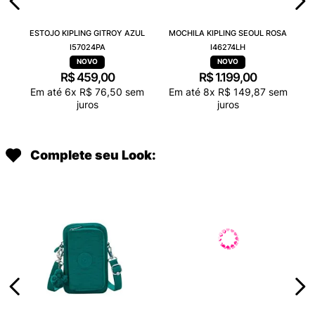
ESTOJO KIPLING GITROY AZUL
MOCHILA KIPLING SEOUL ROSA
I57024PA
I46274LH
R$
459
,
00
R$
1
.
199
,
00
Em até
6
x
R$
76
,
50
sem
Em até
8
x
R$
149
,
87
sem
juros
juros
Complete seu Look: