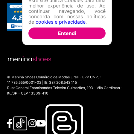
Este site utiliza Cookies para uma
melhor experiência de uso. Ao
continuar navegando, você
concorda com nossas políticas
de
cookies e privacidade
.
Entendi
© Menina Shoes Comércio de Modas Eireli - EPP CNPJ:
11.785.555/0001-02 | IE: 387.208.543.115
Rua: General Epaminondas Teixeira Guimarães, 193 - Vila Gardiman -
Itu/SP - CEP 13309-410