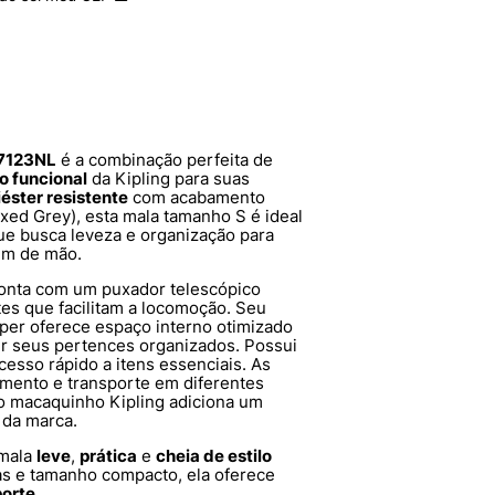
77123NL
é a combinação perfeita de
lo funcional
da Kipling para suas
iéster resistente
com acabamento
laxed Grey), esta mala tamanho S é ideal
que busca leveza e organização para
em de mão.
conta com um puxador telescópico
tes que facilitam a locomoção. Seu
per oferece espaço interno otimizado
er seus pertences organizados. Possui
esso rápido a itens essenciais. As
tamento e transporte em diferentes
do macaquinho Kipling adiciona um
 da marca.
 mala
leve
,
prática
e
cheia de estilo
as e tamanho compacto, ela oferece
porte
.