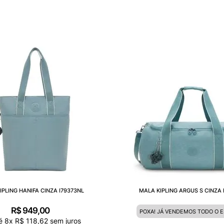
IPLING HANIFA CINZA I79373NL
MALA KIPLING ARGUS S CINZA 
R$
949
,
00
POXA! JÁ VENDEMOS TODO O 
té
8
x
R$
118
,
62
sem juros