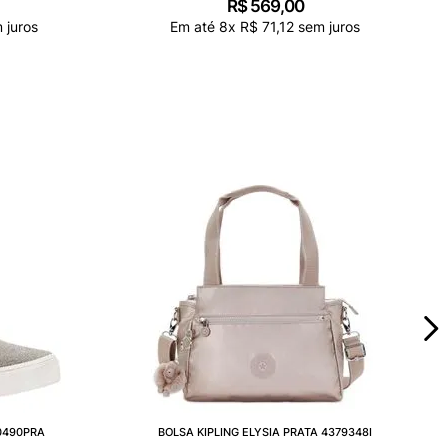
R$
569
,
00
 juros
Em até
8
x
R$
71
,
12
sem juros
60490PRA
BOLSA KIPLING ELYSIA PRATA 4379348I