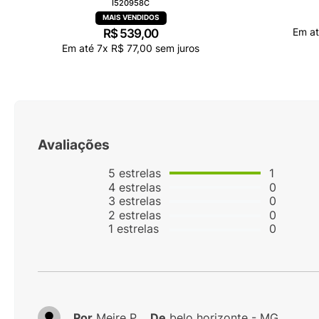
I520958C
Em a
R$
539
,
00
Em até
7
x
R$
77
,
00
sem juros
Avaliações
5
estrelas
1
4
estrelas
0
3
estrelas
0
2
estrelas
0
1
estrelas
0
Por
Meire P.
De
belo horizonte - MG