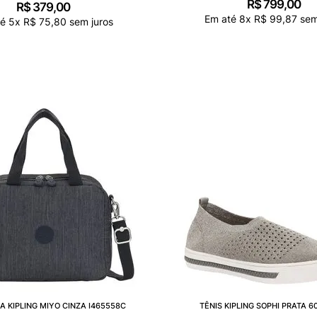
R$
799
,
00
R$
379
,
00
Em até
8
x
R$
99
,
87
sem
té
5
x
R$
75
,
80
sem juros
A KIPLING MIYO CINZA I465558C
TÊNIS KIPLING SOPHI PRATA 