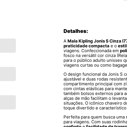
Detalhes:
A
Mala Kipling Jonis S Cinza I
praticidade compacta
e o
esti
viagens. Confeccionada em
pol
fosco na versátil cor cinza (Re
para o público adulto unissex 
viagens curtas ou como bagag
O design funcional da Jonis S 
ajustável e duas rodas resisten
compartimento principal com zí
com cintas elásticas para mant
também bolsos externos para ac
alças de mão facilitam o levan
situações. O icônico chaveiro 
toque divertido e característico
Perfeita para quem busca uma
para viagens. Com suas rodinh
conforto
e
facilidade de trans