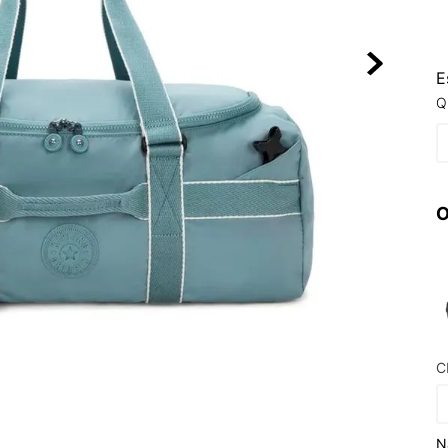
10
º
NEW 530
E
Q
O
C
N