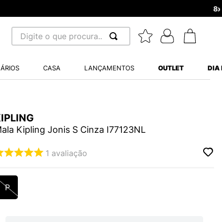
Digite o que procura...
 BUSCADOS
ÁRIOS
CASA
LANÇAMENTOS
OUTLET
DIA
S BALANCE 530
MINI BABY
IPLING
A WHITE
ala Kipling Jonis S Cinza I77123NL
1
avaliação
LIDE
P
S VANS ULTRARANGE
TRY