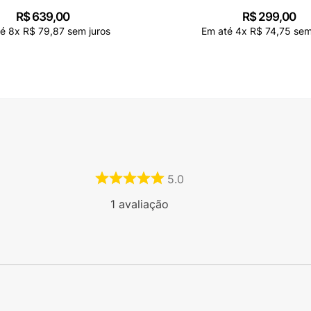
R$
639
,
00
R$
299
,
00
té
8
x
R$
79
,
87
sem juros
Em até
4
x
R$
74
,
75
sem 
5.0
1
avaliação