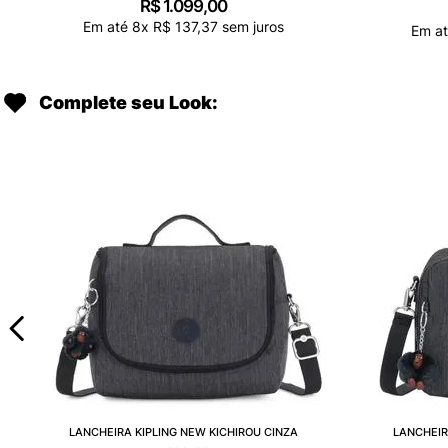
R$
1
.
099
,
00
Em até
8
x
R$
137
,
37
sem juros
Em a
Complete seu Look:
LANCHEIRA KIPLING NEW KICHIROU CINZA
LANCHEIR