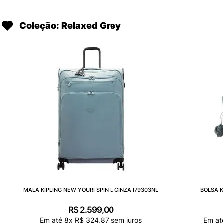
Coleção: Relaxed Grey
MALA KIPLING NEW YOURI SPIN L CINZA I79303NL
BOLSA K
R$
2
.
599
,
00
Em até
8
x
R$
324
,
87
sem juros
Em a