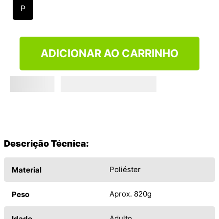
9
º
NEW 530
P
10
º
VANS TÊNIS VANS ULTRARANGE
ADICIONAR AO CARRINHO
Descrição Técnica:
Poliéster
Material
Aprox. 820g
Peso
Adulto
Idade