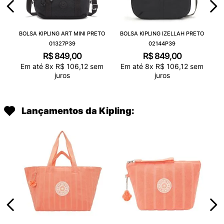
BOLSA KIPLING ART MINI PRETO
BOLSA KIPLING IZELLAH PRETO
01327P39
02144P39
R$
849
,
00
R$
849
,
00
Em até
8
x
R$
106
,
12
sem
Em até
8
x
R$
106
,
12
sem
juros
juros
Lançamentos da Kipling: