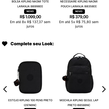
BOLSA KIPLING NAOMI TOTE
NECESSAIRE KIPLING NAOMI
LARANJA I86998EE
POUCH LARANJA I88358EE
R$
1
.
099
,
00
R$
379
,
00
Em até
8
x
R$
137
,
37
sem
Em até
5
x
R$
75
,
80
sem
juros
juros
Complete seu Look:
ESTOJO KIPLING 100 PENS PRETO
MOCHILA KIPLING SEOUL LAP
I29746NC
PRETO I66586NC