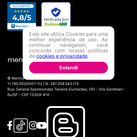
Este site utiliza Cookies para uma
melhor experiência de uso. Ao
continuar navegando, você
concorda com nossas políticas
de
cookies e privacidade
.
Entendi
© Menina Shoes Comércio de Modas Eireli - EPP CNPJ:
11.785.555/0001-02 | IE: 387.208.543.115
Rua: General Epaminondas Teixeira Guimarães, 193 - Vila Gardiman -
Itu/SP - CEP 13309-410