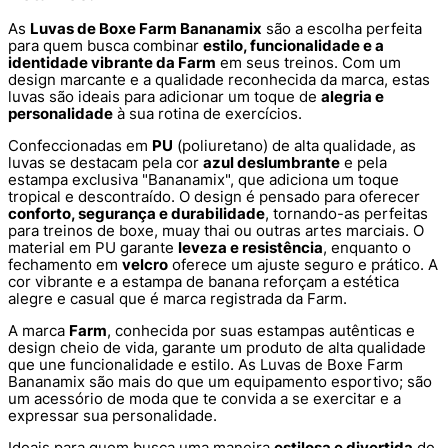
As
Luvas de Boxe Farm Bananamix
são a escolha perfeita
para quem busca combinar
estilo, funcionalidade e a
identidade vibrante da Farm
em seus treinos. Com um
design marcante e a qualidade reconhecida da marca, estas
luvas são ideais para adicionar um toque de
alegria e
personalidade
à sua rotina de exercícios.
Confeccionadas em
PU
(poliuretano) de alta qualidade, as
luvas se destacam pela cor
azul deslumbrante
e pela
estampa exclusiva "Bananamix", que adiciona um toque
tropical e descontraído. O design é pensado para oferecer
conforto, segurança e durabilidade
, tornando-as perfeitas
para treinos de boxe, muay thai ou outras artes marciais. O
material em PU garante
leveza e resistência
, enquanto o
fechamento em
velcro
oferece um ajuste seguro e prático. A
cor vibrante e a estampa de banana reforçam a estética
alegre e casual que é marca registrada da Farm.
A marca
Farm
, conhecida por suas estampas autênticas e
design cheio de vida, garante um produto de alta qualidade
que une funcionalidade e estilo. As Luvas de Boxe Farm
Bananamix são mais do que um equipamento esportivo; são
um acessório de moda que te convida a se exercitar e a
expressar sua personalidade.
Ideais para quem busca uma maneira
estilosa e divertida
de