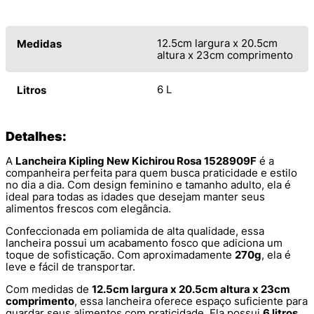
12.5cm largura x 20.5cm
Medidas
altura x 23cm comprimento
6 L
Litros
Detalhes:
A
Lancheira Kipling New Kichirou Rosa 1528909F
é a
companheira perfeita para quem busca praticidade e estilo
no dia a dia. Com design feminino e tamanho adulto, ela é
ideal para todas as idades que desejam manter seus
alimentos frescos com elegância.
Confeccionada em poliamida de alta qualidade, essa
lancheira possui um acabamento fosco que adiciona um
toque de sofisticação. Com aproximadamente
270g
, ela é
leve e fácil de transportar.
Com medidas de
12.5cm largura x 20.5cm altura x 23cm
comprimento
, essa lancheira oferece espaço suficiente para
guardar seus alimentos com praticidade. Ela possui
6 litros