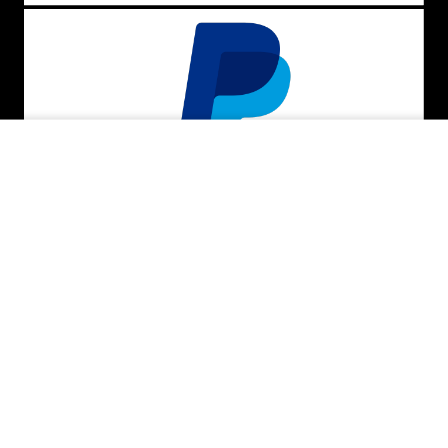
ADICIONAR AO CARRINHO
BAIXE O APP
SEGURANÇA E CREDIBILIDADE