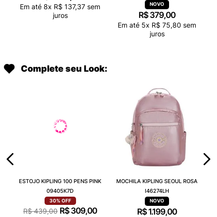
Em até
8
x
R$
137
,
37
sem
R$
379
,
00
juros
Em até
5
x
R$
75
,
80
sem
juros
Complete seu Look:
ESTOJO KIPLING 100 PENS PINK
MOCHILA KIPLING SEOUL ROSA
09405K7D
I46274LH
30%
OFF
R$
309
,
00
R$
439
,
00
R$
1
.
199
,
00