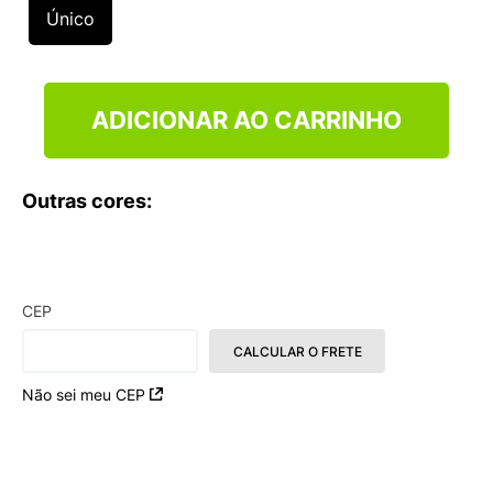
9
º
NEW 530
Único
10
º
VEJA COUNTRY
ADICIONAR AO CARRINHO
Outras cores:
CEP
CALCULAR O FRETE
Não sei meu CEP