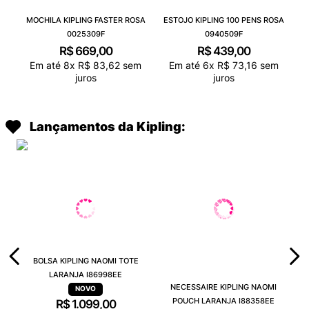
MOCHILA KIPLING FASTER ROSA
ESTOJO KIPLING 100 PENS ROSA
0025309F
0940509F
R$
669
,
00
R$
439
,
00
Em até
8
x
R$
83
,
62
sem
Em até
6
x
R$
73
,
16
sem
juros
juros
Lançamentos da Kipling:
BOLSA KIPLING NAOMI TOTE
LARANJA I86998EE
NECESSAIRE KIPLING NAOMI
POUCH LARANJA I88358EE
R$
1
.
099
,
00