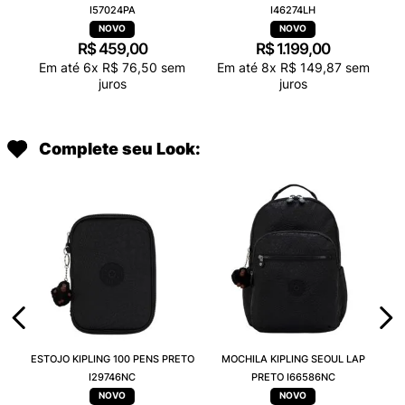
I57024PA
I46274LH
R$
459
,
00
R$
1
.
199
,
00
Em até
6
x
R$
76
,
50
sem
Em até
8
x
R$
149
,
87
sem
juros
juros
Complete seu Look:
ESTOJO KIPLING 100 PENS PRETO
MOCHILA KIPLING SEOUL LAP
I29746NC
PRETO I66586NC