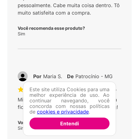
pessoalmente. Cabe muita coisa dentro. Tô
muito satisfeita com a compra.
Você recomenda esse produto?
Sim
Por
Maria S.
De
Patrocínio - MG
Este site utiliza Cookies para uma
Enviado há
1 ano
melhor experiência de uso. Ao
Minha compra foi maravilhosa! Minha filha
continuar navegando, você
concorda com nossas políticas
ficou encantada com a mochila da Kipling!
de
cookies e privacidade
.
Você recomenda esse produto?
Entendi
Sim