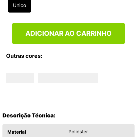
9
º
NEW 530
Único
10
º
VEJA COUNTRY
ADICIONAR AO CARRINHO
Outras cores:
Descrição Técnica:
Poliéster
Material