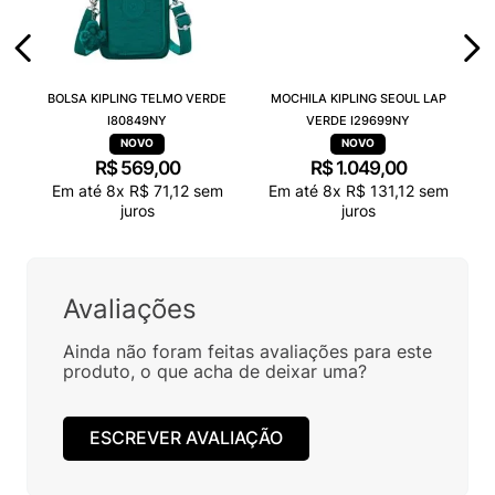
BOLSA KIPLING TELMO VERDE
MOCHILA KIPLING SEOUL LAP
I80849NY
VERDE I29699NY
R$
569
,
00
R$
1
.
049
,
00
Em até
8
x
R$
71
,
12
sem
Em até
8
x
R$
131
,
12
sem
juros
juros
Avaliações
Ainda não foram feitas avaliações para este
produto, o que acha de deixar uma?
ESCREVER AVALIAÇÃO