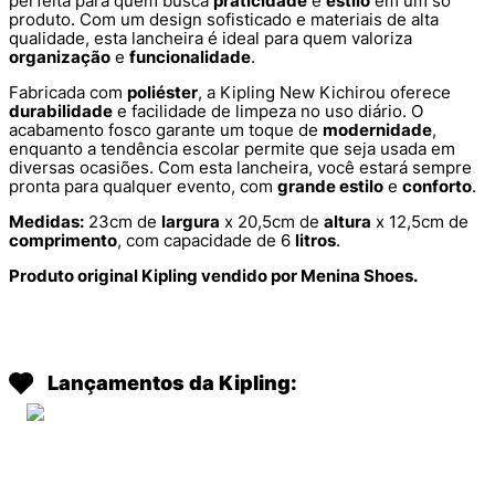
perfeita para quem busca
praticidade
e
estilo
em um só
produto. Com um design sofisticado e materiais de alta
qualidade, esta lancheira é ideal para quem valoriza
organização
e
funcionalidade
.
Fabricada com
poliéster
, a Kipling New Kichirou oferece
durabilidade
e facilidade de limpeza no uso diário. O
acabamento fosco garante um toque de
modernidade
,
enquanto a tendência escolar permite que seja usada em
diversas ocasiões. Com esta lancheira, você estará sempre
pronta para qualquer evento, com
grande estilo
e
conforto
.
Medidas:
23cm de
largura
x 20,5cm de
altura
x 12,5cm de
comprimento
, com capacidade de 6
litros
.
Produto original Kipling vendido por Menina Shoes.
Lançamentos da Kipling: