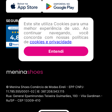
SEGURANÇA E CREDIBILIDADE
Este site utiliza Cookies para uma
melhor experiência de uso. Ao
continuar navegando, você
concorda com nossas políticas
de
cookies e privacidade
.
Entendi
© Menina Shoes Comércio de Modas Eireli - EPP CNPJ:
11.785.555/0001-02 | IE: 387.208.543.115
Rua: General Epaminondas Teixeira Guimarães, 193 - Vila Gardiman -
Itu/SP - CEP 13309-410