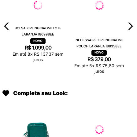
BOLSA KIPLING NAOMI TOTE
LARANJA I86998EE
NECESSAIRE KIPLING NAOMI
POUCH LARANJA I88358EE
R$
1
.
099
,
00
Em até
8
x
R$
137
,
37
sem
R$
379
,
00
juros
Em até
5
x
R$
75
,
80
sem
juros
Complete seu Look: