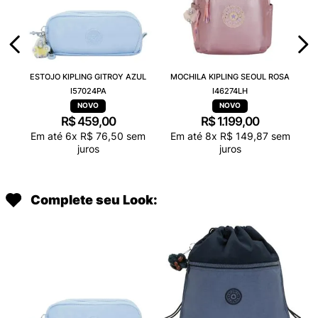
ESTOJO KIPLING GITROY AZUL
MOCHILA KIPLING SEOUL ROSA
I57024PA
I46274LH
R$
459
,
00
R$
1
.
199
,
00
Em até
6
x
R$
76
,
50
sem
Em até
8
x
R$
149
,
87
sem
juros
juros
Complete seu Look: