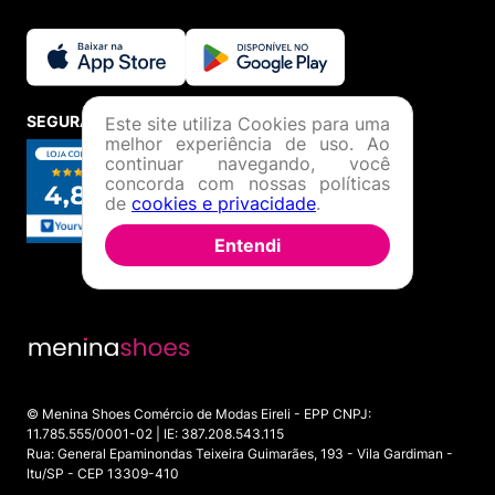
SEGURANÇA E CREDIBILIDADE
Este site utiliza Cookies para uma
melhor experiência de uso. Ao
continuar navegando, você
concorda com nossas políticas
de
cookies e privacidade
.
Entendi
© Menina Shoes Comércio de Modas Eireli - EPP CNPJ:
11.785.555/0001-02 | IE: 387.208.543.115
Rua: General Epaminondas Teixeira Guimarães, 193 - Vila Gardiman -
Itu/SP - CEP 13309-410