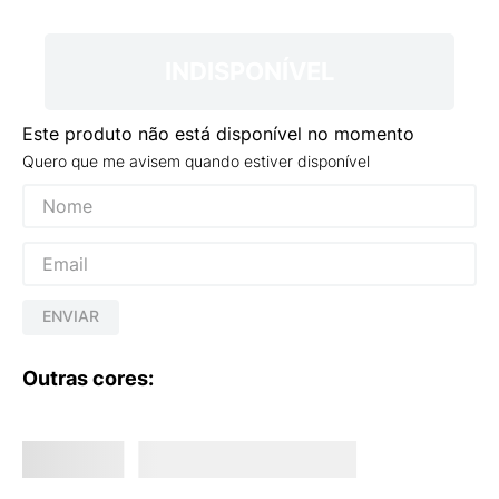
9
º
NEW 530
10
º
VANS TÊNIS VANS ULTRARANGE
INDISPONÍVEL
Este produto não está disponível no momento
Quero que me avisem quando estiver disponível
ENVIAR
Outras cores: