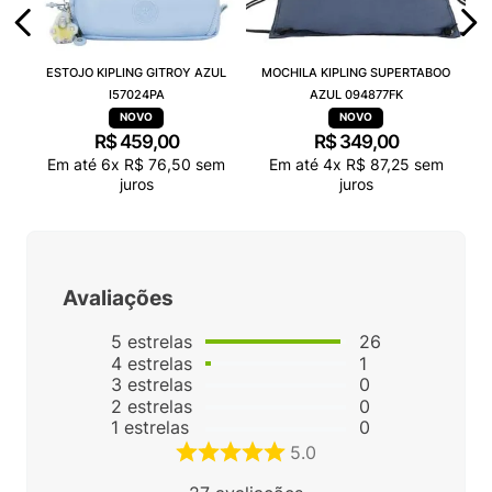
ESTOJO KIPLING GITROY AZUL
MOCHILA KIPLING SUPERTABOO
I57024PA
AZUL 094877FK
R$
459
,
00
R$
349
,
00
Em até
6
x
R$
76
,
50
sem
Em até
4
x
R$
87
,
25
sem
juros
juros
Avaliações
5
estrelas
26
4
estrelas
1
3
estrelas
0
2
estrelas
0
1
estrelas
0
5.0