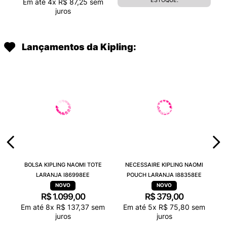
ESTOQUE.
Em até
4
x
R$
87
,
25
sem
juros
Lançamentos da Kipling:
BOLSA KIPLING NAOMI TOTE
NECESSAIRE KIPLING NAOMI
LARANJA I86998EE
POUCH LARANJA I88358EE
R$
1
.
099
,
00
R$
379
,
00
Em até
8
x
R$
137
,
37
sem
Em até
5
x
R$
75
,
80
sem
juros
juros