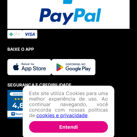
BAIXE O APP
SEGURANÇA E CREDIBILIDADE
Este site utiliza Cookies para uma
melhor experiência de uso. Ao
continuar navegando, você
concorda com nossas políticas
de
cookies e privacidade
.
Entendi