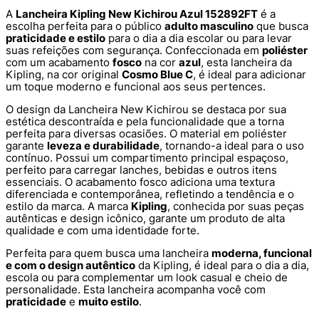
A
Lancheira Kipling New Kichirou Azul 152892FT
é a
escolha perfeita para o público
adulto masculino
que busca
praticidade e estilo
para o dia a dia escolar ou para levar
suas refeições com segurança. Confeccionada em
poliéster
com um acabamento
fosco
na cor
azul
, esta lancheira da
Kipling, na cor original
Cosmo Blue C
, é ideal para adicionar
um toque moderno e funcional aos seus pertences.
O design da Lancheira New Kichirou se destaca por sua
estética descontraída e pela funcionalidade que a torna
perfeita para diversas ocasiões. O material em poliéster
garante
leveza e durabilidade
, tornando-a ideal para o uso
contínuo. Possui um compartimento principal espaçoso,
perfeito para carregar lanches, bebidas e outros itens
essenciais. O acabamento fosco adiciona uma textura
diferenciada e contemporânea, refletindo a tendência e o
estilo da marca. A marca
Kipling
, conhecida por suas peças
autênticas e design icônico, garante um produto de alta
qualidade e com uma identidade forte.
Perfeita para quem busca uma lancheira
moderna, funcional
e com o design autêntico
da Kipling, é ideal para o dia a dia,
escola ou para complementar um look casual e cheio de
personalidade. Esta lancheira acompanha você com
praticidade
e
muito estilo
.