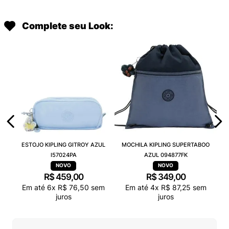
Complete seu Look:
ESTOJO KIPLING GITROY AZUL
MOCHILA KIPLING SUPERTABOO
I57024PA
AZUL 094877FK
R$
459
,
00
R$
349
,
00
Em até
6
x
R$
76
,
50
sem
Em até
4
x
R$
87
,
25
sem
juros
juros