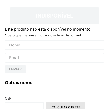
9
º
VANS TÊNIS VANS ULTRARANGE
10
º
NEW 530
INDISPONÍVEL
Este produto não está disponível no momento
Quero que me avisem quando estiver disponível
ENVIAR
Outras cores:
CEP
CALCULAR O FRETE