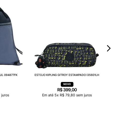
UL 094877FK
ESTOJO KIPLING GITROY ESTAMPADO I35601LH
R$
399
,
00
juros
Em até
5
x
R$
79
,
80
sem juros