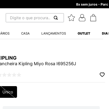
Digite o que procura...
 BUSCADOS
ÁRIOS
CASA
LANÇAMENTOS
OUTLET
DIA
S BALANCE 530
MINI BABY
IPLING
A WHITE
ancheira Kipling Miyo Rosa I695256J
LIDE
Único
S VANS ULTRARANGE
TRY