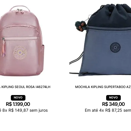
 KIPLING SEOUL ROSA I46274LH
MOCHILA KIPLING SUPERTABOO AZ
R$
1
.
199
,
00
R$
349
,
00
é
8
x
R$
149
,
87
sem juros
Em até
4
x
R$
87
,
25
sem 