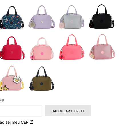
EP
CALCULAR O FRETE
ão sei meu CEP