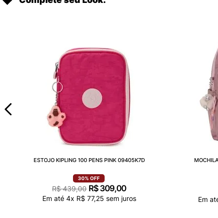
ESTOJO KIPLING 100 PENS PINK 09405K7D
MOCHILA
30%
OFF
R$
309
,
00
R$
439
,
00
Em até
4
x
R$
77
,
25
sem juros
Em at