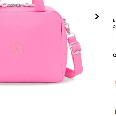
10
º
NEW 530
E
Q
O