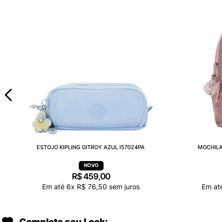
ESTOJO KIPLING GITROY AZUL I57024PA
MOCHILA
R$
459
,
00
Em até
6
x
R$
76
,
50
sem juros
Em at
Complete seu Look: