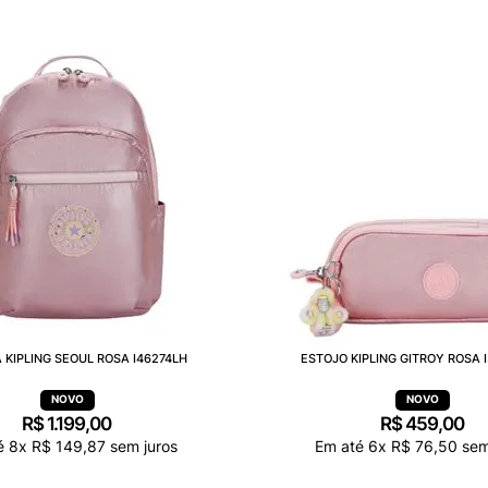
 KIPLING SEOUL ROSA I46274LH
ESTOJO KIPLING GITROY ROSA 
R$
1
.
199
,
00
R$
459
,
00
é
8
x
R$
149
,
87
sem juros
Em até
6
x
R$
76
,
50
sem