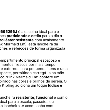
 I695256J
é a escolha ideal para o
usca
praticidade e estilo
para o dia a
poliéster resistente
com acabamento
nk Mermaid Em), esta lancheira da
anches e refeições de forma organizada
ompartimento principal espaçoso e
limentos frescos por mais tempo.
 e externos para pequenos itens e uma
ansporte, permitindo carregá-la na mão
sco "Pink Mermaid Em" confere um
spirado nas cores e brilhos de sereia. O
o Kipling adiciona um toque
lúdico e
lancheira
resistente
,
funcional
e com o
ideal para a escola, passeios ou
Esta lancheira te acompanha com