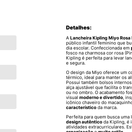
Detalhes:
A
Lancheira Kipling Miyo Rosa
público infantil feminino que b
dia escolar. Confeccionada em
fosco na charmosa cor rosa (Pi
Kipling é perfeita para levar l
e segura.
O design da Miyo oferece um c
térmico, ideal para manter os a
Possui também bolsos internos
alça ajustável que facilita o tr
ou no ombro. O acabamento fo
visual
moderno e divertido
, in
icônico chaveiro do macaquinh
característico
da marca.
Perfeita para quem busca uma 
design autêntico
da Kipling, é 
atividades extracurriculares. 
organização
e
muito estilo
.