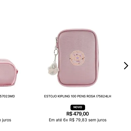
I57023MD
ESTOJO KIPLING 100 PENS ROSA I75624LH
R$
479
,
00
 juros
Em até
6
x
R$
79
,
83
sem juros