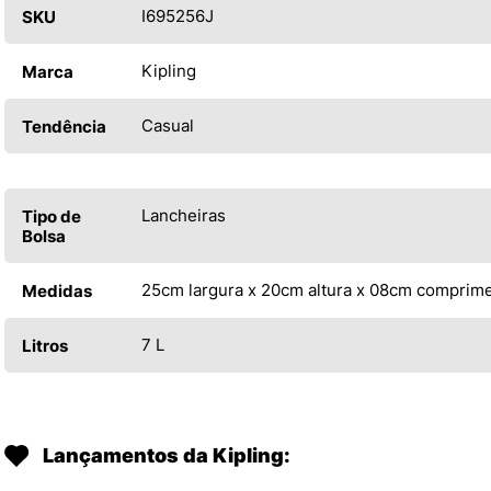
I695256J
SKU
Kipling
Marca
Casual
Tendência
Lancheiras
Tipo de
Bolsa
25cm largura x 20cm altura x 08cm comprim
Medidas
7 L
Litros
Lançamentos da Kipling: