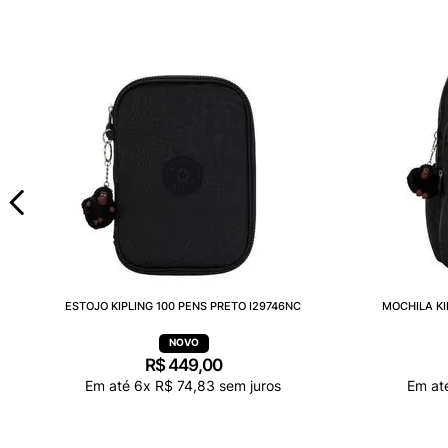
ESTOJO KIPLING 100 PENS PRETO I29746NC
MOCHILA KI
R$
449
,
00
Em até
6
x
R$
74
,
83
sem juros
Em at