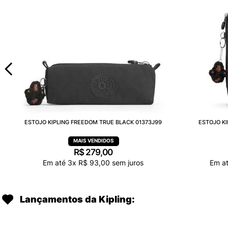
ESTOJO KIPLING FREEDOM TRUE BLACK 01373J99
ESTOJO KI
R$
279
,
00
Em até
3
x
R$
93
,
00
sem juros
Em a
Lançamentos da Kipling: