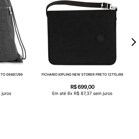
ETO 09487J99
FICHARIO KIPLING NEW STORER PRETO 12715J99
R$
699
,
00
juros
Em até
8
x
R$
87
,
37
sem juros