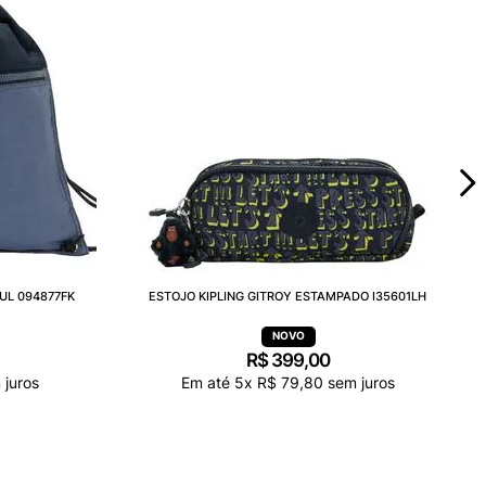
UL 094877FK
ESTOJO KIPLING GITROY ESTAMPADO I35601LH
R$
399
,
00
juros
Em até
5
x
R$
79
,
80
sem juros