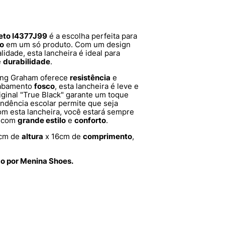
reto I4377J99
é a escolha perfeita para
lo
em um só produto. Com um design
lidade, esta lancheira é ideal para
e
durabilidade
.
ling Graham oferece
resistência
e
cabamento
fosco
, esta lancheira é leve e
original "True Black" garante um toque
endência escolar permite que seja
m esta lancheira, você estará sempre
, com
grande estilo
e
conforto
.
cm de
altura
x 16cm de
comprimento
,
do por Menina Shoes.