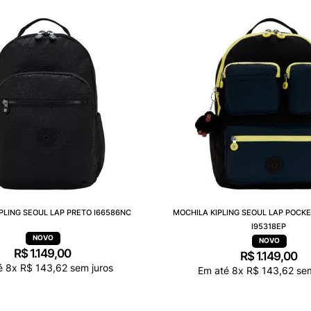
PLING SEOUL LAP PRETO I66586NC
MOCHILA KIPLING SEOUL LAP POCK
I95318EP
R$
1
.
149
,
00
R$
1
.
149
,
00
é
8
x
R$
143
,
62
sem juros
Em até
8
x
R$
143
,
62
sem