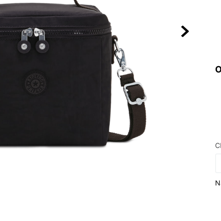
10
º
VEJA COUN
O
C
N