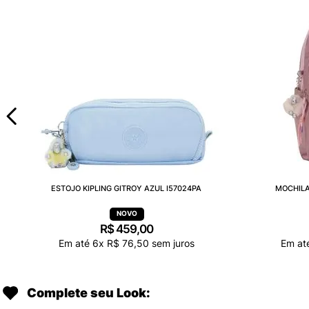
ESTOJO KIPLING GITROY AZUL I57024PA
MOCHILA
R$
459
,
00
Em até
6
x
R$
76
,
50
sem juros
Em at
Complete seu Look: