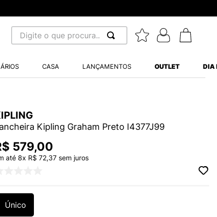
Digite o que procura...
 BUSCADOS
ÁRIOS
CASA
LANÇAMENTOS
OUTLET
DIA
S BALANCE 530
MINI BABY
A WHITE
IPLING
ancheira Kipling Graham Preto I4377J99
R$
579
,
00
m até
8
x
R$
72
,
37
sem juros
LIDE
S VANS ULTRARANGE
Único