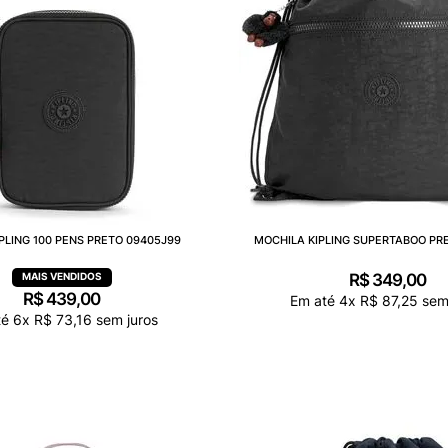
PLING 100 PENS PRETO 09405J99
MOCHILA KIPLING SUPERTABOO PR
R$
349
,
00
R$
439
,
00
Em até
4
x
R$
87
,
25
sem 
té
6
x
R$
73
,
16
sem juros