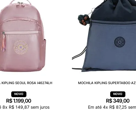
 KIPLING SEOUL ROSA I46274LH
MOCHILA KIPLING SUPERTABOO AZ
R$
1
.
199
,
00
R$
349
,
00
é
8
x
R$
149
,
87
sem juros
Em até
4
x
R$
87
,
25
sem 