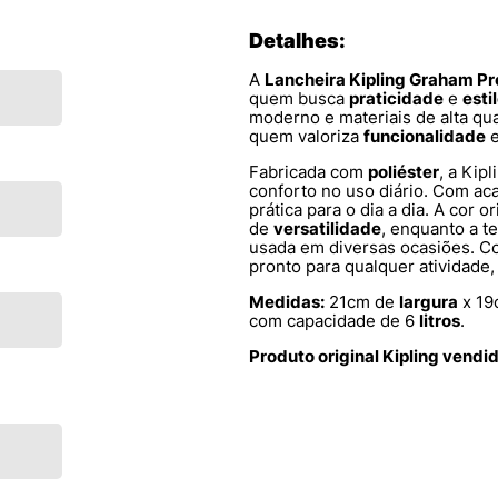
Detalhes:
A
Lancheira Kipling Graham P
quem busca
praticidade
e
esti
moderno e materiais de alta qua
quem valoriza
funcionalidade
Fabricada com
poliéster
, a Kip
conforto no uso diário. Com a
prática para o dia a dia. A cor 
de
versatilidade
, enquanto a t
usada em diversas ocasiões. Co
pronto para qualquer atividade
Medidas:
21cm de
largura
x 19
com capacidade de 6
litros
.
Produto original Kipling vendi