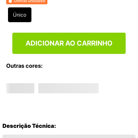
Últimas unidades!
9
º
VANS TÊNIS VANS ULTRARANGE
10
º
NEW BALANCE 204L
Único
ADICIONAR AO CARRINHO
Outras cores:
Descrição Técnica: