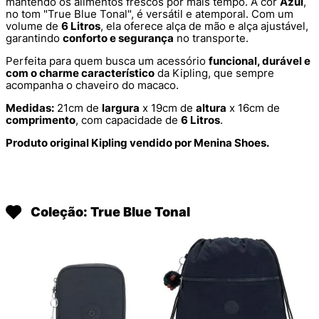
mantendo os alimentos frescos por mais tempo. A cor
Azul
,
no tom "True Blue Tonal", é versátil e atemporal. Com um
volume de
6 Litros
, ela oferece alça de mão e alça ajustável,
garantindo
conforto e segurança
no transporte.
Perfeita para quem busca um acessório
funcional, durável e
com o charme característico
da Kipling, que sempre
acompanha o chaveiro do macaco.
Medidas:
21cm de
largura
x 19cm de
altura
x 16cm de
comprimento
, com capacidade de
6 Litros
.
Produto original Kipling vendido por Menina Shoes.
Coleção: True Blue Tonal