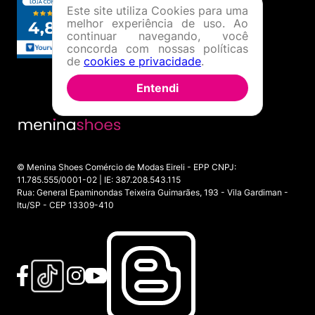
Este site utiliza Cookies para uma
melhor experiência de uso. Ao
continuar navegando, você
concorda com nossas políticas
de
cookies e privacidade
.
Entendi
© Menina Shoes Comércio de Modas Eireli - EPP CNPJ:
11.785.555/0001-02 | IE: 387.208.543.115
Rua: General Epaminondas Teixeira Guimarães, 193 - Vila Gardiman -
Itu/SP - CEP 13309-410