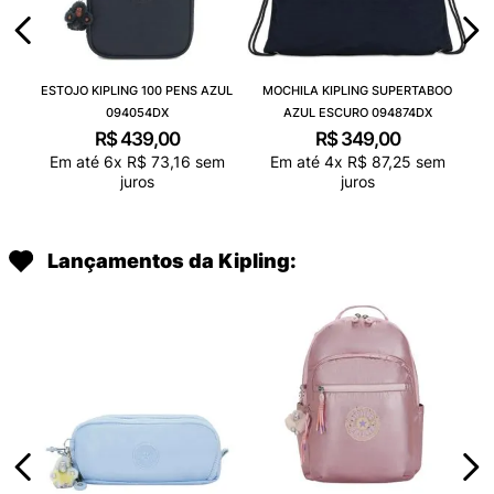
ESTOJO KIPLING 100 PENS AZUL
MOCHILA KIPLING SUPERTABOO
094054DX
AZUL ESCURO 094874DX
R$
439
,
00
R$
349
,
00
Em até
6
x
R$
73
,
16
sem
Em até
4
x
R$
87
,
25
sem
juros
juros
Lançamentos da Kipling: