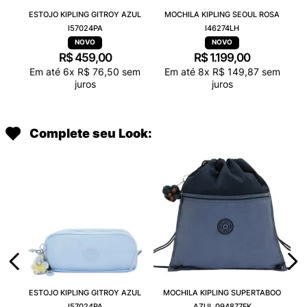
ESTOJO KIPLING GITROY AZUL
MOCHILA KIPLING SEOUL ROSA
I57024PA
I46274LH
R$
459
,
00
R$
1
.
199
,
00
Em até
6
x
R$
76
,
50
sem
Em até
8
x
R$
149
,
87
sem
juros
juros
Complete seu Look:
ESTOJO KIPLING GITROY AZUL
MOCHILA KIPLING SUPERTABOO
I57024PA
AZUL 094877FK