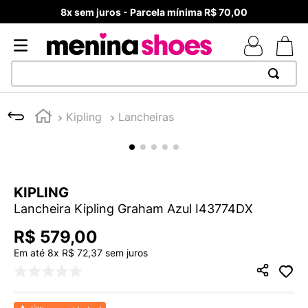
8x sem juros - Parcela mínima R$ 70,00
TERMOS MAIS BUSCADOS
Kipling
Lancheiras
1
º
TÊNIS NEWS BALANCE 530
2
º
NEW 9060
3
º
TÊNIS VEJA WHITE
KIPLING
4
º
MELISSAS MINI BABY
Lancheira Kipling Graham Azul I43774DX
5
º
ADIDAS
R$
579
,
00
6
º
SAMBA
Em até
8
x
R$
72
,
37
sem juros
7
º
MELISSA SLIDE
8
º
NEW 530