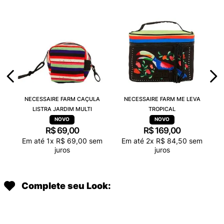
NECESSAIRE FARM CAÇULA
NECESSAIRE FARM ME LEVA
LISTRA JARDIM MULTI
TROPICAL
R$
69
,
00
R$
169
,
00
Em até
1
x
R$
69
,
00
sem
Em até
2
x
R$
84
,
50
sem
juros
juros
Complete seu Look: