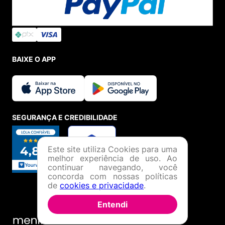
BAIXE O APP
SEGURANÇA E CREDIBILIDADE
Este site utiliza Cookies para uma
melhor experiência de uso. Ao
continuar navegando, você
concorda com nossas políticas
de
cookies e privacidade
.
Entendi