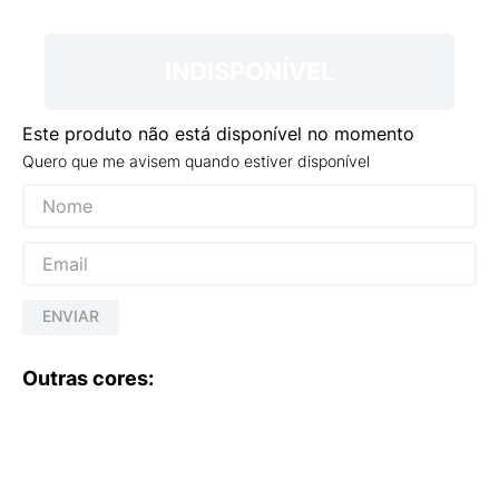
9
º
NEW 530
10
º
VANS TÊNIS VANS ULTRARANGE
INDISPONÍVEL
Este produto não está disponível no momento
Quero que me avisem quando estiver disponível
ENVIAR
Outras cores: