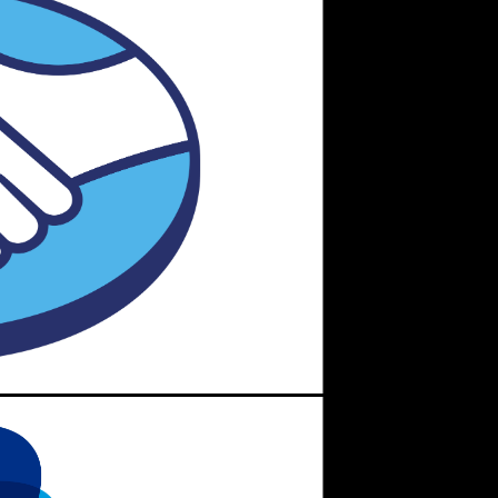
estilo de tênis conhecido como “
ugly tênis shoes
”. Faz o maior
ido e cheio de personalidade, tem silhueta de tênis cano alto e
rça e a palmilha é extra macia. Colorido, é um tênis que torna
 dye azul é super moderno e estiloso!
onta com algumas versões em cores diferentes, desde o
tênis
a Fila Heritage
e vai tornar seus looks do dia a dia muito mais
 para um visual ainda mais autêntico!
gly shoes
”. Tem o solado tratorado e o cano é ¾. Super colorido,
e segurança para que cheguem até a sua casa impecável. Nós
os (confira as regras vigentes)!