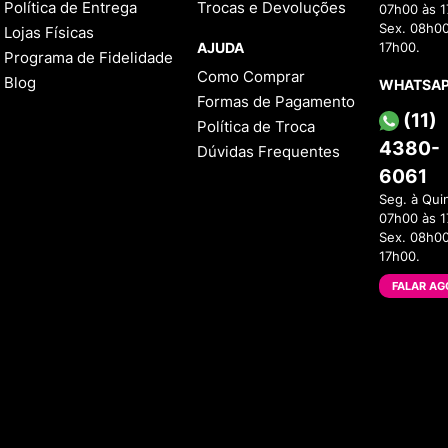
Política de Entrega
Trocas e Devoluções
07h00 às 1
e vintage.
Sex. 08h00
Lojas Físicas
O estilo de tênis, embora 
AJUDA
17h00.
Programa de Fidelidade
de tênis.
Como Comprar
Blog
WHATSA
Em cores mais neutras e bá
Formas de Pagamento
(11)
Política de Troca
Como saber se o tênis Fil
4380-
Dúvidas Frequentes
Os
tênis Fila
fazem o maior
6061
falsos e réplicas. Então, p
Seg. à Qui
Menina Shoes
está no merc
07h00 às 1
tênis.
Sex. 08h00
Outros cuidados que você p
17h00.
costuras são de primeira l
verdadeiro.
FALAR AG
3 Curiosidades sobre a F
1- O símbolo da marca é o
2- A marca está presente 
3- Hoje a maior parte da 