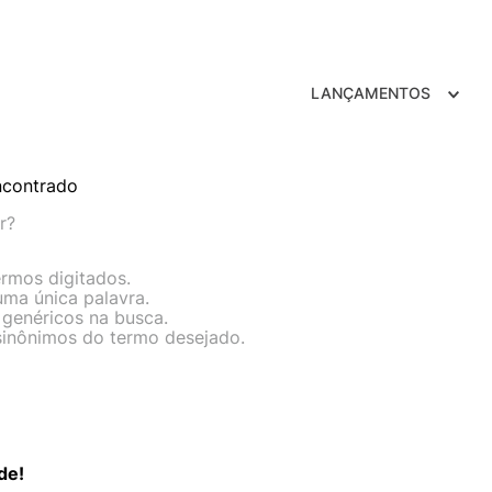
TRY
LANÇAMENTOS
ncontrado
r?
ermos digitados.
 uma única palavra.
 genéricos na busca.
 sinônimos do termo desejado.
de!