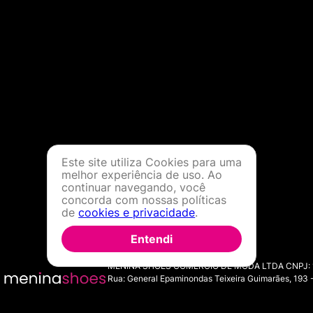
Você ainda fica por dentro
Comprando conosco você p
loja virtual. O
Love Points
t
Para ficar sabendo de tod
Este site utiliza Cookies para uma
melhor experiência de uso. Ao
continuar navegando, você
concorda com nossas políticas
de
cookies e privacidade
.
Entendi
MENINA SHOES COMERCIO DE MODA LTDA CNPJ: 11.7
Rua: General Epaminondas Teixeira Guimarães, 193 