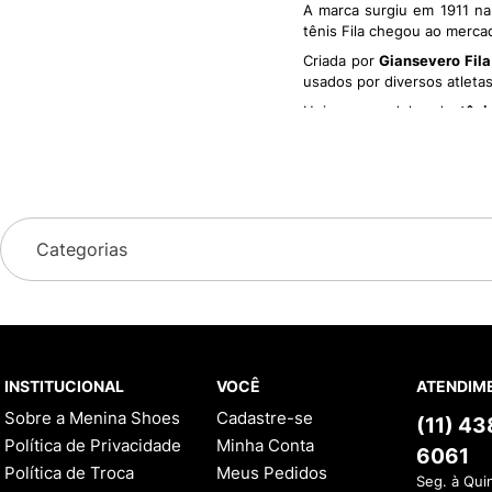
A marca surgiu em 1911 n
tênis Fila chegou ao merc
Criada por
Giansevero Fila
usados por diversos atleta
Hoje, os modelos de
têni
fashionistas e blogueiras.
Para se mensurar o sucess
valor de mercado de 900 m
Tênis Fila Electrove-2: 
Categorias
Inspirado nos
tênis dos an
dos
Chunky tênis
e tem um
A parte superior do tênis 
pés respirem melhor, o mo
maior conforto possível. A
INSTITUCIONAL
VOCÊ
ATENDIM
As laterais do tênis receb
visual diferente, a versão
Sobre a Menina Shoes
Cadastre-se
(11) 4
Política de Privacidade
Minha Conta
6061
O que são Chunky Tênis
Política de Troca
Meus Pedidos
Seg. à Qui
Ugly shoes
,
dad shoes
ou