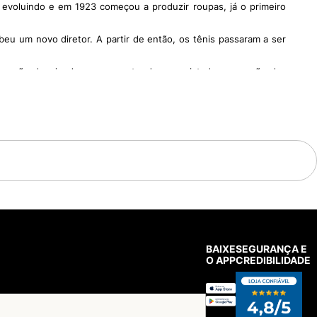
 evoluindo e em 1923 começou a produzir roupas, já o primeiro
u um novo diretor. A partir de então, os tênis passaram a ser
 e são desejo de consumo, tendo conquistado o coração das
da companhia chegou a 734 milhões de dólares em 2015, com um
ente repaginado e super atual. Moderno, ele segue a tendência
 com acolchoamento para que seja super confortável. Para que os
 entressola em EVA é macia, tudo pensado para proporcionar o
lidade.
BAIXE
SEGURANÇA E
do um charme a mais no design que já é super estiloso. Com um
O APP
CREDIBILIDADE
 mão de uma peça cheia de personalidade!
 e 90. São tênis mais pesados e robustos, com design esportivo