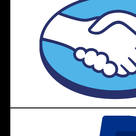
Fila
rado no design dos tênis dos anos 80 e 90, o
Disruptor
faz parte do 
s e famosas, principalmente na versão tênis branco.
 inspirado no design dos
tênis dos anos 80 e 90
. O
Spectra
é color
mais moderno!
no e super diferente, o
Sandenal
tem detalhes em tecido Mesh e camu
s cano alto
é um clássico. Fácil de combinar com tudo, na versão em tie
delo resgata a essência do estilo streetwear. O
tênis de cano baixo
c
detalhes coloridos para um visual mais divertido.
as tênis icônicos usados nas quadras, esse modelo faz parte da
linh
o nos
tênis de corrida
dos
anos 90
, o modelo conta com cores marcantes
e é um tênis ousado e cheio de atitude, também no estilo de tênis “
u
 fashion para as composições de looks.
la na Menina Shoes?
ê encontra
tênis Fila feminino e masculino
, armazenados com zelo 
sil e você ainda pode garantir
frete grátis
e parcelar em até 10x sem jur