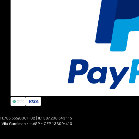
 dos
lançamentos de tênis Fila
e conta com muita
promoção no Outlet
!
assa a fazer parte do
Love Points
, nosso
programa de cashback
, que
e dá bônus exclusivos, com valores que você pode abater na próxima c
as as novidades, acompanhe nosso canal no
Youtube
,
Instagram
e
Blog
.
85.555/0001-02 | IE: 387.208.543.115
- Vila Gardiman - Itu/SP - CEP 13309-410