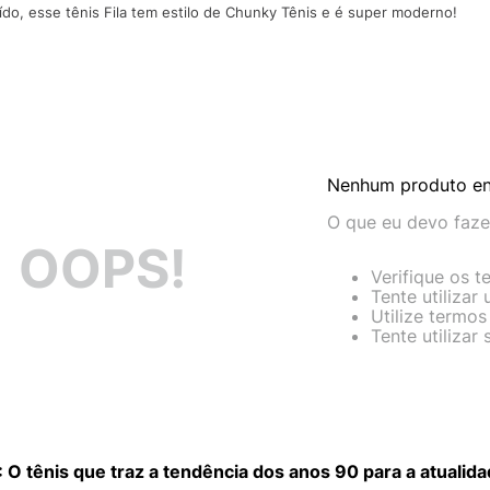
10
º
VEJA COUN
do, esse tênis Fila tem estilo de Chunky Tênis e é super moderno!
Nenhum produto e
O que eu devo faze
OOPS!
Verifique os t
Tente utilizar
Utilize termos
Tente utilizar
: O tênis que traz a tendência dos anos 90 para a atualida