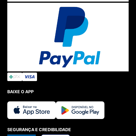
looks mais divertidos.
Por que comprar tênis Fila na Menina Shoes?
Aqui você tem a garantia que está comprando um
produto novo e 100% original. Trabalhamos com uma
equipe dedicada que vai embalar o seu produto com
cuidado e encaminhar até a sua casa de forma rápida,
com zelo e qualidade de serviço.
Além disso, você encontra
tênis Fila com promoções
imperdíveis no nosso
outlet
e dependendo do valor,
você ainda tem o
frete grátis
.
Com o programa de fidelidade
Love Points
você acumula
pontos para usar na próxima compra, dessa forma,
economizando ainda mais.
BAIXE O APP
SEGURANÇA E CREDIBILIDADE