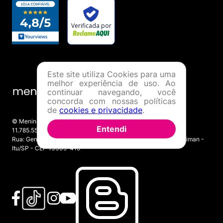
Este site utiliza Cookies para uma
melhor experiência de uso. Ao
continuar navegando, você
concorda com nossas políticas
de
cookies e privacidade
.
© Menina Shoes Comércio de Modas Eireli - EPP CNPJ:
Entendi
11.785.555/0001-02 | IE: 387.208.543.115
Rua: General Epaminondas Teixeira Guimarães, 193 - Vila Gardiman -
Itu/SP - CEP 13309-410