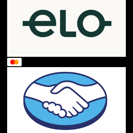
5-
Hoje a maior parte da produção mundial dos modelos
é feita na
China
.
Outros modelos de tênis Fila
Tênis Fila Disruptor:
Inspirado no design dos tênis dos
anos 80 e 90, o Disruptor faz parte do estilo de tênis
conhecido como
“ugly tênis shoes”
. Faz o maior sucesso
entre as blogueiras e famosas, principalmente na versão
tênis branco
.
Tênis Fila Spectra:
Também inspirado no design dos
tênis dos anos 80 e 90. O Spectra é colorido e cheio de
personalidade, tem silhueta de
tênis cano alto
e deixa
qualquer look muito mais moderno!
Tênis Fila Cage Mid Mixed Media:
Esse é um tênis
ousado e cheio de atitude, também no estilo de tênis
“ugly shoes”
, tem solado tratorado e o cano é ¾. Super
colorido, o
tênis feminino
traz ar fashion para as
composições de looks.
Tênis Fila Sandenal:
Moderno e super diferente, o
Sandenal
tem detalhes em tecido Mesh e camurça e a
palmilha é extra macia. Colorido, é um tênis que torna os