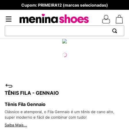
Cupom: PRIMEIRA12 (marcas selecionadas)
TERMOS MAIS BUSCADOS
1
º
TÊNIS NEWS BALANCE 530
2
º
NEW 9060
3
º
MELISSAS MINI BABY
4
º
TÊNIS VEJA WHITE
5
º
ADIDAS
TÊNIS FILA - GENNAIO
6
º
SAMBA
Tênis Fila Gennaio
7
º
MELISSA SLIDE
Clássico e atemporal, o Fila Gennaio é um tênis de cano alto,
super moderno e fácil de combinar com tudo!
8
º
NEW BALANCE 204L
Saiba Mais...