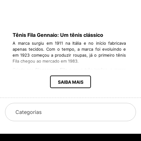
Tênis Fila Gennaio: Um tênis clássico
A marca surgiu em 1911 na Itália e no início fabricava
apenas tecidos. Com o tempo, a marca foi evoluindo e
em 1923 começou a produzir roupas, já o primeiro tênis
Fila chegou ao mercado em 1983.
Criada por
Giansevero Fila
e seus três irmãos, a marca
realmente bombou em 1960 quando recebeu um novo
diretor. A partir de então, os tênis passaram a ser usados
SAIBA MAIS
por diversos atletas famosos.
Hoje, os modelos de
tênis Fila feminino e masculino
estão presentes em vários países e são desejo de
consumo, tendo conquistado o coração das
fashionistas
Categorias
e
blogueiras
.
Para se mensurar o sucesso dos produtos, segundo
dados do
site oficial da Fila
, o faturamento da
companhia chegou a 734 milhões de dólares em 2015,
com um valor de mercado de 900 milhões.