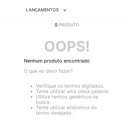
9
º
NEW 530
LANÇAMENTOS
10
º
VANS TÊNIS VANS ULTRARANGE
0
PRODUTO
OOPS!
Nenhum produto encontrado
O que eu devo fazer?
Verifique os termos digitados.
Tente utilizar uma única palavra.
Utilize termos genéricos na
busca.
Tente utilizar sinônimos do
termo desejado.