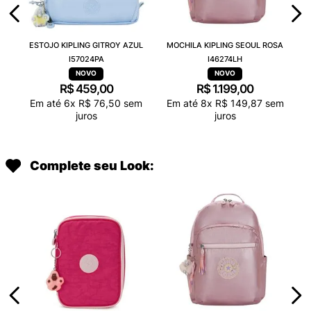
ESTOJO KIPLING GITROY AZUL
MOCHILA KIPLING SEOUL ROSA
I57024PA
I46274LH
R$
459
,
00
R$
1
.
199
,
00
Em até
6
x
R$
76
,
50
sem
Em até
8
x
R$
149
,
87
sem
juros
juros
Complete seu Look: