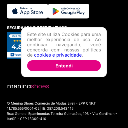
SEGURANÇA E CREDIBILIDADE
Este site utiliza Cookies para uma
melhor experiência de uso. Ao
continuar navegando, você
concorda com nossas políticas
de
cookies e privacidade
.
Entendi
© Menina Shoes Comércio de Modas Eireli - EPP CNPJ:
11.785.555/0001-02 | IE: 387.208.543.115
Rua: General Epaminondas Teixeira Guimarães, 193 - Vila Gardiman -
Itu/SP - CEP 13309-410