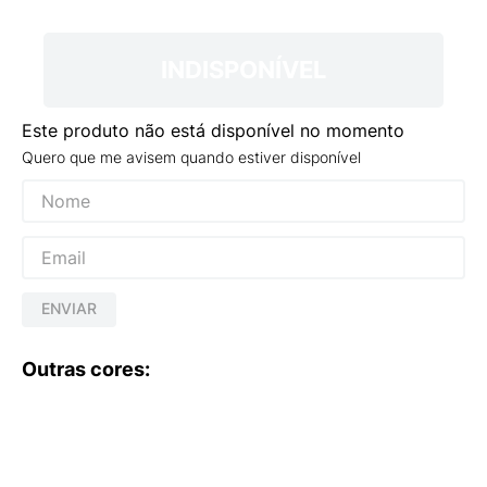
9
º
VEJA COUNTRY
10
º
NEW 530
INDISPONÍVEL
Este produto não está disponível no momento
Quero que me avisem quando estiver disponível
ENVIAR
Outras cores: