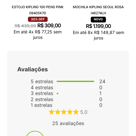
ESTOJO KIPLING 100 PENS PINK
MOCHILA KIPLING SEOUL ROSA
09405K7D
I46274LH
30%
OFF
R$
309
,
00
R$
439
,
00
R$
1
.
199
,
00
Em até
4
x
R$
77
,
25
sem
Em até
8
x
R$
149
,
87
sem
juros
juros
Avaliações
5
estrelas
24
4
estrelas
0
3
estrelas
1
2
estrelas
0
1
estrelas
0
5.0
25
avaliações