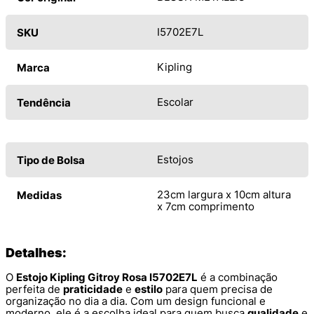
I5702E7L
SKU
Kipling
Marca
Escolar
Tendência
Estojos
Tipo de Bolsa
23cm largura x 10cm altura
Medidas
x 7cm comprimento
Detalhes:
O
Estojo Kipling Gitroy Rosa I5702E7L
é a combinação
perfeita de
praticidade
e
estilo
para quem precisa de
organização no dia a dia. Com um design funcional e
moderno, ele é a escolha ideal para quem busca
qualidade
e