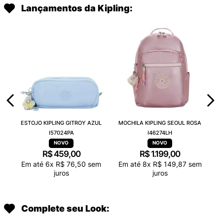
Lançamentos da Kipling:
ESTOJO KIPLING GITROY AZUL
MOCHILA KIPLING SEOUL ROSA
I57024PA
I46274LH
R$
459
,
00
R$
1
.
199
,
00
Em até
6
x
R$
76
,
50
sem
Em até
8
x
R$
149
,
87
sem
juros
juros
Complete seu Look: