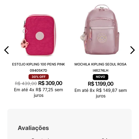
ESTOJO KIPLING 100 PENS PINK
MOCHILA KIPLING SEOUL ROSA
09405K7D
I46274LH
30%
OFF
R$
309
,
00
R$
439
,
00
R$
1
.
199
,
00
Em até
4
x
R$
77
,
25
sem
Em até
8
x
R$
149
,
87
sem
juros
juros
Avaliações