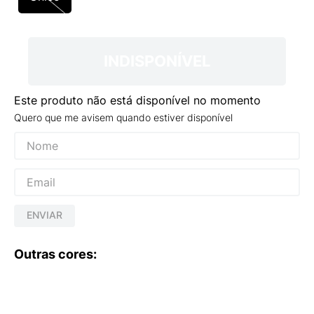
9
º
NEW 530
10
º
VANS TÊNIS VANS ULTRARANGE
INDISPONÍVEL
Este produto não está disponível no momento
Quero que me avisem quando estiver disponível
ENVIAR
Outras cores: