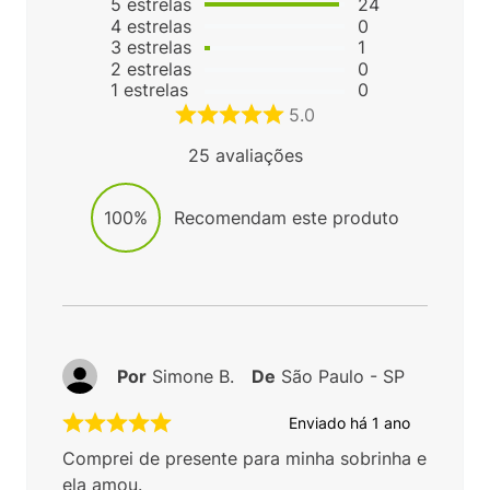
5
estrelas
24
4
estrelas
0
3
estrelas
1
2
estrelas
0
1
estrelas
0
5.0
25
avaliações
100%
Recomendam este produto
Por
Simone B.
De
São Paulo - SP
Enviado há
1 ano
Comprei de presente para minha sobrinha e
ela amou.