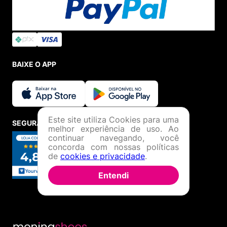
BAIXE O APP
Este site utiliza Cookies para uma
SEGURANÇA E CREDIBILIDADE
melhor experiência de uso. Ao
continuar navegando, você
concorda com nossas políticas
de
cookies e privacidade
.
Entendi