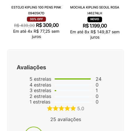
ESTOJO KIPLING 100 PENS PINK
MOCHILA KIPLING SEOUL ROSA
09405K7D
I46274LH
30%
OFF
R$
309
,
00
R$
439
,
00
R$
1
.
199
,
00
Em até
4
x
R$
77
,
25
sem
Em até
8
x
R$
149
,
87
sem
juros
juros
Avaliações
5
estrelas
24
4
estrelas
0
3
estrelas
1
2
estrelas
0
1
estrelas
0
5.0
25
avaliações