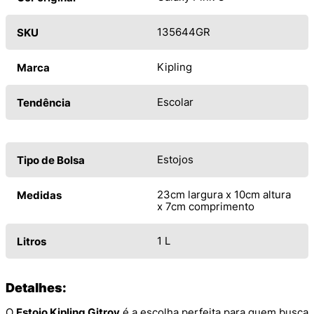
135644GR
SKU
Kipling
Marca
Escolar
Tendência
Estojos
Tipo de Bolsa
23cm largura x 10cm altura
Medidas
x 7cm comprimento
1 L
Litros
Detalhes:
O
Estojo Kipling Gitroy
é a escolha perfeita para quem busca