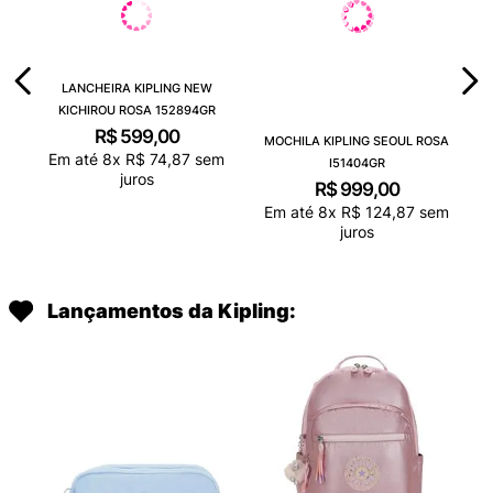
LANCHEIRA KIPLING NEW
KICHIROU ROSA 152894GR
R$
599
,
00
MOCHILA KIPLING SEOUL ROSA
Em até
8
x
R$
74
,
87
sem
I51404GR
juros
R$
999
,
00
Em até
8
x
R$
124
,
87
sem
juros
Lançamentos da Kipling: