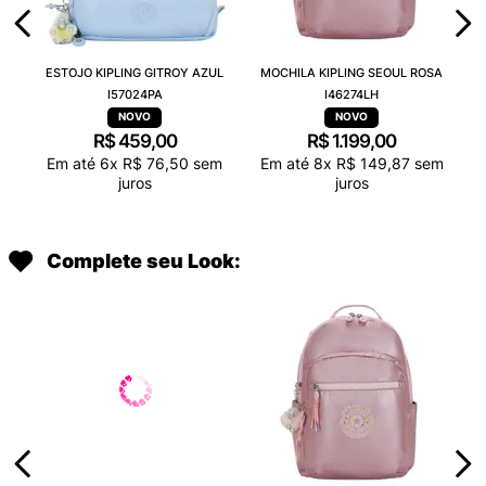
ESTOJO KIPLING GITROY AZUL
MOCHILA KIPLING SEOUL ROSA
I57024PA
I46274LH
R$
459
,
00
R$
1
.
199
,
00
Em até
6
x
R$
76
,
50
sem
Em até
8
x
R$
149
,
87
sem
juros
juros
Complete seu Look: