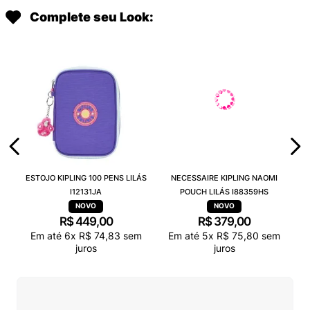
Complete seu Look:
ESTOJO KIPLING 100 PENS LILÁS
NECESSAIRE KIPLING NAOMI
I12131JA
POUCH LILÁS I88359HS
R$
449
,
00
R$
379
,
00
Em até
6
x
R$
74
,
83
sem
Em até
5
x
R$
75
,
80
sem
juros
juros