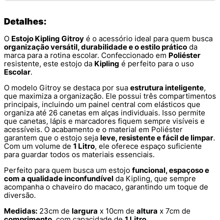
Detalhes:
O
Estojo Kipling Gitroy
é o acessório ideal para quem busca
organização versátil, durabilidade e o estilo prático
da
marca para a rotina escolar. Confeccionado em
Poliéster
resistente, este estojo da
Kipling
é perfeito para o uso
Escolar
.
O modelo Gitroy se destaca por sua
estrutura inteligente
,
que maximiza a organização. Ele possui três compartimentos
principais, incluindo um painel central com elásticos que
organiza até 26 canetas em alças individuais. Isso permite
que canetas, lápis e marcadores fiquem sempre visíveis e
acessíveis. O acabamento e o material em Poliéster
garantem que o estojo seja
leve, resistente e fácil de limpar
.
Com um volume de
1 Litro
, ele oferece espaço suficiente
para guardar todos os materiais essenciais.
Perfeito para quem busca um estojo
funcional, espaçoso e
com a qualidade inconfundível
da Kipling, que sempre
acompanha o chaveiro do macaco, garantindo um toque de
diversão.
Medidas:
23cm de
largura
x 10cm de
altura
x 7cm de
comprimento
, com capacidade de
1 Litro
.