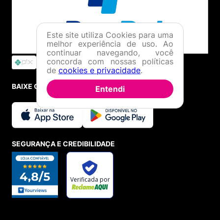
Este site utiliza Cookies para uma
melhor experiência de uso. Ao
continuar navegando, você
concorda com nossas políticas
de
cookies e privacidade
.
BAIXE O APP
Entendi
SEGURANÇA E CREDIBILIDADE