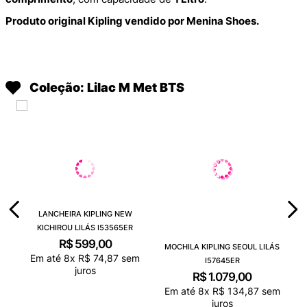
Produto original Kipling vendido por Menina Shoes.
Coleção: Lilac M Met BTS
LANCHEIRA KIPLING NEW
KICHIROU LILÁS I53565ER
R$
599
,
00
MOCHILA KIPLING SEOUL LILÁS
Em até
8
x
R$
74
,
87
sem
I57645ER
juros
R$
1
.
079
,
00
Em até
8
x
R$
134
,
87
sem
juros