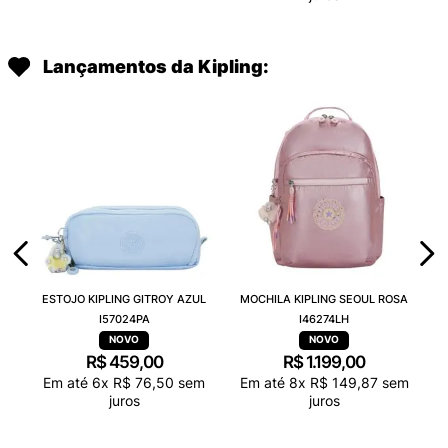
Lançamentos da Kipling:
ESTOJO KIPLING GITROY AZUL
MOCHILA KIPLING SEOUL ROSA
I57024PA
I46274LH
R$
459
,
00
R$
1
.
199
,
00
Em até
6
x
R$
76
,
50
sem
Em até
8
x
R$
149
,
87
sem
juros
juros