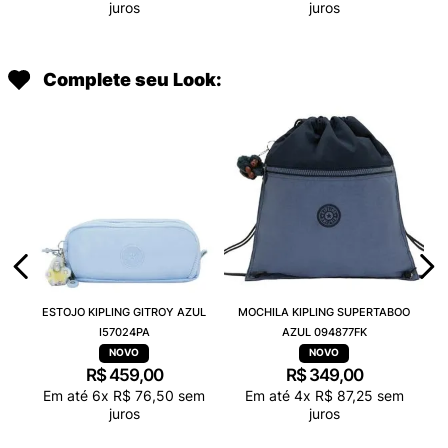
juros
juros
Complete seu Look:
ESTOJO KIPLING GITROY AZUL
MOCHILA KIPLING SUPERTABOO
I57024PA
AZUL 094877FK
R$
459
,
00
R$
349
,
00
Em até
6
x
R$
76
,
50
sem
Em até
4
x
R$
87
,
25
sem
juros
juros