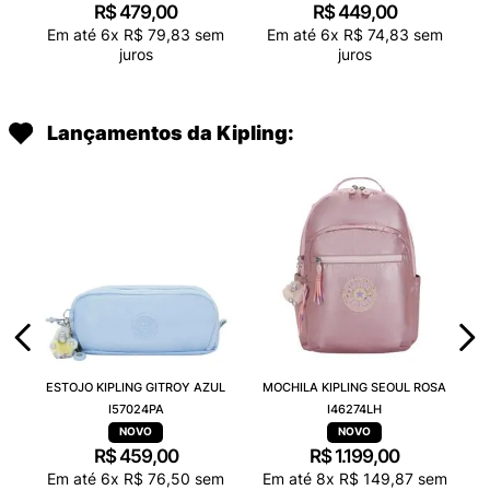
R$
479
,
00
R$
449
,
00
Em até
6
x
R$
79
,
83
sem
Em até
6
x
R$
74
,
83
sem
juros
juros
Lançamentos da Kipling:
ESTOJO KIPLING GITROY AZUL
MOCHILA KIPLING SEOUL ROSA
I57024PA
I46274LH
R$
459
,
00
R$
1
.
199
,
00
Em até
6
x
R$
76
,
50
sem
Em até
8
x
R$
149
,
87
sem