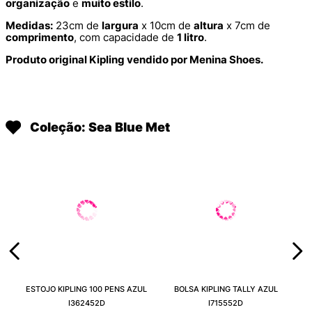
organização
e
muito estilo
.
Medidas:
23cm de
largura
x 10cm de
altura
x 7cm de
comprimento
, com capacidade de
1 litro
.
Produto original Kipling vendido por Menina Shoes.
Coleção: Sea Blue Met
ESTOJO KIPLING 100 PENS AZUL
BOLSA KIPLING TALLY AZUL
I362452D
I715552D