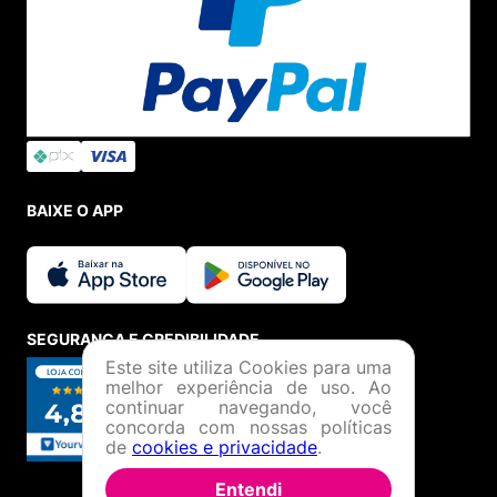
BAIXE O APP
SEGURANÇA E CREDIBILIDADE
Este site utiliza Cookies para uma
melhor experiência de uso. Ao
continuar navegando, você
concorda com nossas políticas
de
cookies e privacidade
.
Entendi