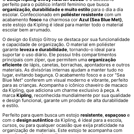
perfeito para o público infantil feminino que busca
organização, durabilidade e muito estilo
para o dia a dia
escolar. Confeccionado em
poliéster resistente
com um
acabamento
fosco
na charmosa cor
Azul (Sea Blue Met)
,
este estojo da Kipling é ideal para manter todo o material
escolar bem arrumado.
O design do Estojo Gitroy se destaca por sua funcionalidade
e capacidade de organização. O material em poliéster
garante
leveza e durabilidade
, tornando-o ideal para
suportar o uso diário. Ele possui três compartimentos
principais com zíper, que permitem uma
organização
eficiente
de lápis, canetas, borrachas, apontadores e outros
materiais. As divisórias internas ajudam a manter tudo no
lugar, evitando bagunça. O acabamento fosco e a cor "Sea
Blue Met" conferem um visual moderno e vibrante, perfeito
para as crianças. Acompanha o icônico chaveiro de macaco
da Kipling, que adiciona um charme exclusivo à peça. A
marca
Kipling
, reconhecida mundialmente por sua qualidade
e design funcional, garante um produto de alta durabilidade
e estilo.
Perfeito para quem busca um estojo
resistente
,
espaçoso
e
com o
design autêntico
da Kipling, é ideal para a escola,
cursos, ou para qualquer ocasião que exija praticidade na
organização de materiais. Este estojo te acompanha com