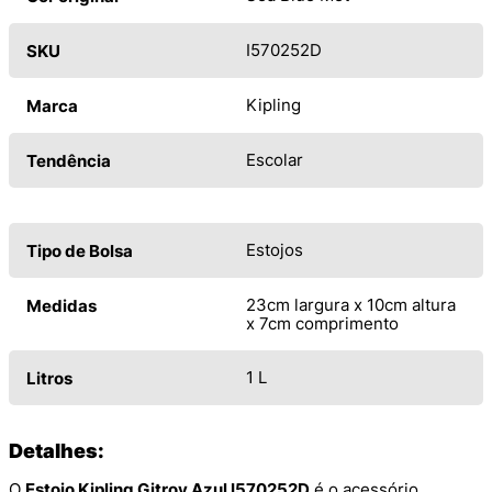
I570252D
SKU
Kipling
Marca
Escolar
Tendência
Estojos
Tipo de Bolsa
23cm largura x 10cm altura
Medidas
x 7cm comprimento
1 L
Litros
Detalhes:
O
Estojo Kipling Gitroy Azul I570252D
é o acessório