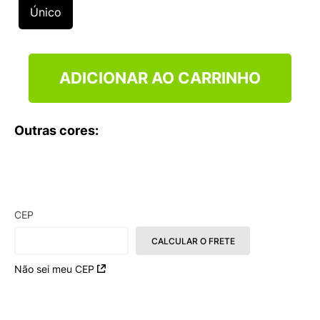
9
º
NEW 530
Único
10
º
VEJA COUNTRY
ADICIONAR AO CARRINHO
Outras cores:
CEP
CALCULAR O FRETE
Não sei meu CEP