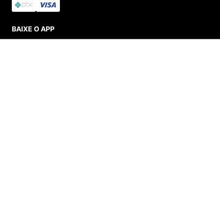
BAIXE O APP
ADICIONAR AO CARRINHO
SEGURANÇA E CREDIBILIDADE
© Menina Shoes Comércio de Modas Eireli - EPP CNPJ: