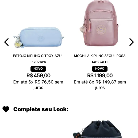
ESTOJO KIPLING GITROY AZUL
MOCHILA KIPLING SEOUL ROSA
I57024PA
I46274LH
R$
459
,
00
R$
1
.
199
,
00
Em até
6
x
R$
76
,
50
sem
Em até
8
x
R$
149
,
87
sem
juros
juros
Complete seu Look: