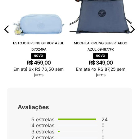
ESTOJO KIPLING GITROY AZUL
MOCHILA KIPLING SUPERTABOO
I57024PA
AZUL 094877FK
R$
459
,
00
R$
349
,
00
Em até
6
x
R$
76
,
50
sem
Em até
4
x
R$
87
,
25
sem
juros
juros
Avaliações
5
estrelas
24
4
estrelas
0
3
estrelas
1
2
estrelas
0