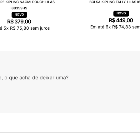
RE KIPLING NAOMI POUCH LILÁS
BOLSA KIPLING TALLY LILÁS I
I88359HS
R$
449
,
00
R$
379
,
00
Em até
6
x
R$
74
,
83
sem
té
5
x
R$
75
,
80
sem juros
o, o que acha de deixar uma?