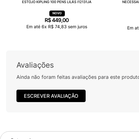
ESTOJO KIPLING 100 PENS LILÁS I12131JA
NECESSAI
R$
449
,
00
Em até
6
x
R$
74
,
83
sem juros
Em a
Avaliações
Ainda não foram feitas avaliações para este produt
ESCREVER AVALIAÇÃO