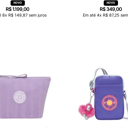
R$
1
.
199
,
00
R$
349
,
00
é
8
x
R$
149
,
87
sem juros
Em até
4
x
R$
87
,
25
sem 