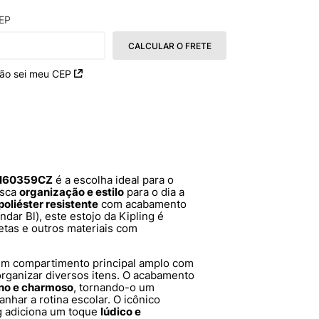
EP
CALCULAR O FRETE
ão sei meu CEP
s I60359CZ
é a escolha ideal para o
usca
organização e estilo
para o dia a
poliéster resistente
com acabamento
ndar Bl), este estojo da Kipling é
netas e outros materiais com
um compartimento principal amplo com
organizar diversos itens. O acabamento
no e charmoso
, tornando-o um
nhar a rotina escolar. O icônico
g adiciona um toque
lúdico e