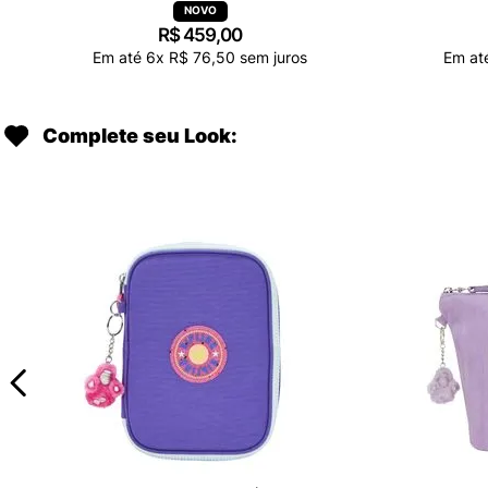
R$
459
,
00
Em até
6
x
R$
76
,
50
sem juros
Em at
Complete seu Look: