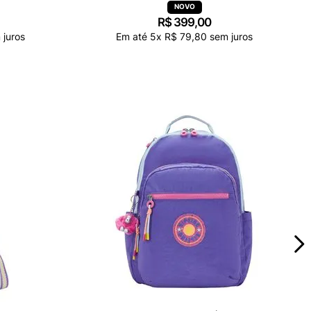
R$
399
,
00
juros
Em até
5
x
R$
79
,
80
sem juros