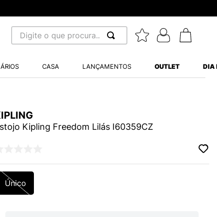
Digite o que procura...
 BUSCADOS
ÁRIOS
CASA
LANÇAMENTOS
OUTLET
DIA
S BALANCE 530
MINI BABY
A WHITE
IPLING
stojo Kipling Freedom Lilás I60359CZ
LIDE
Único
S VANS ULTRARANGE