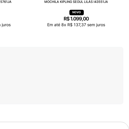
65761JA
MOCHILA KIPLING SEOUL LILÁS I43551JA
R$
1
.
099
,
00
 juros
Em até
8
x
R$
137
,
37
sem juros