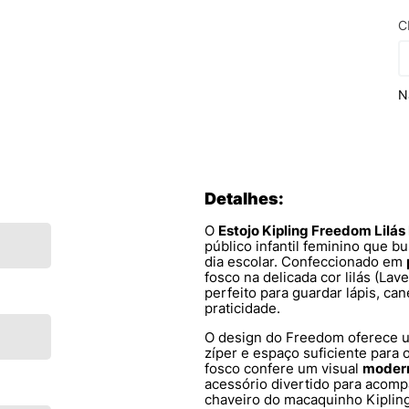
C
N
Detalhes:
O
Estojo Kipling Freedom Lilá
público infantil feminino que b
dia escolar. Confeccionado em
fosco na delicada cor lilás (Lave
perfeito para guardar lápis, ca
praticidade.
O design do Freedom oferece 
zíper e espaço suficiente para 
fosco confere um visual
moder
acessório divertido para acompa
chaveiro do macaquinho Kiplin