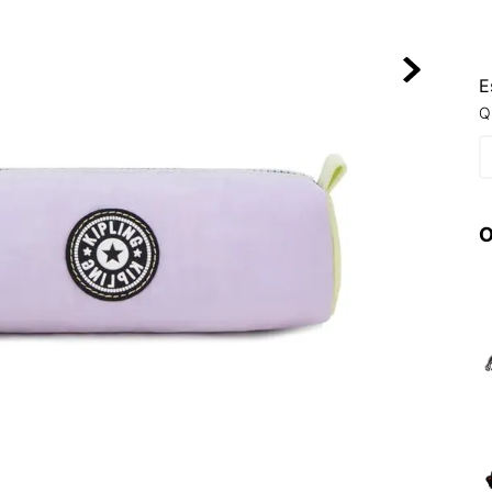
10
º
VEJA COUN
E
Q
O