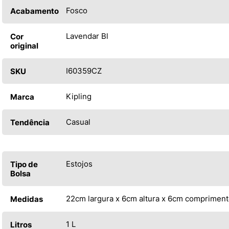
Fosco
Acabamento
Lavendar Bl
Cor
original
I60359CZ
SKU
Kipling
Marca
Casual
Tendência
Estojos
Tipo de
Bolsa
22cm largura x 6cm altura x 6cm comprimen
Medidas
1 L
Litros