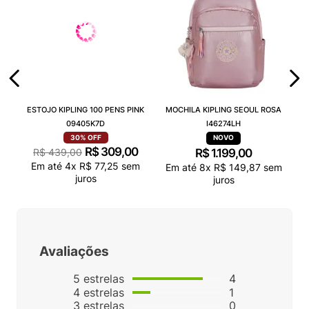
ESTOJO KIPLING 100 PENS PINK
MOCHILA KIPLING SEOUL ROSA
09405K7D
I46274LH
30%
OFF
R$
309
,
00
R$
439
,
00
R$
1
.
199
,
00
Em até
4
x
R$
77
,
25
sem
Em até
8
x
R$
149
,
87
sem
juros
juros
Avaliações
5
estrelas
4
4
estrelas
1
3
estrelas
0