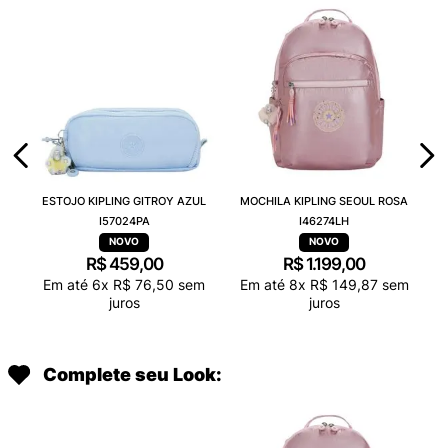
ESTOJO KIPLING GITROY AZUL
MOCHILA KIPLING SEOUL ROSA
I57024PA
I46274LH
R$
459
,
00
R$
1
.
199
,
00
Em até
6
x
R$
76
,
50
sem
Em até
8
x
R$
149
,
87
sem
juros
juros
Complete seu Look: