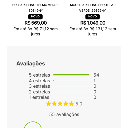
BOLSA KIPLING TELMO VERDE
MOCHILA KIPLING SEOUL LAP
I80849NY
VERDE I29699NY
R$
569
,
00
R$
1
.
049
,
00
Em até
8
x
R$
71
,
12
sem
Em até
8
x
R$
131
,
12
sem
juros
juros
Avaliações
5
estrelas
54
4
estrelas
1
3
estrelas
0
2
estrelas
0
1
estrelas
0
5.0
55
avaliações