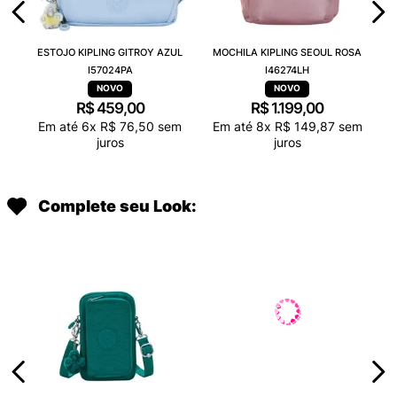
ESTOJO KIPLING GITROY AZUL
MOCHILA KIPLING SEOUL ROSA
I57024PA
I46274LH
R$
459
,
00
R$
1
.
199
,
00
Em até
6
x
R$
76
,
50
sem
Em até
8
x
R$
149
,
87
sem
juros
juros
Complete seu Look: