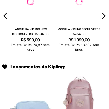
LANCHEIRA KIPLING NEW
MOCHILA KIPLING SEOUL VERDE
KICHIROU VERDE I53562HG
I57642HG
R$
599
,
00
R$
1
.
099
,
00
Em até
8
x
R$
74
,
87
sem
Em até
8
x
R$
137
,
37
sem
juros
juros
Lançamentos da Kipling: